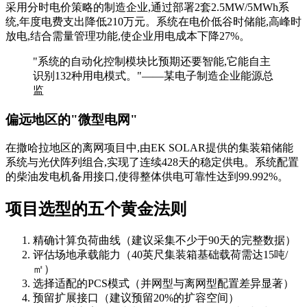
采用分时电价策略的制造企业,通过部署2套2.5MW/5MWh系
统,年度电费支出降低210万元。系统在电价低谷时储能,高峰时
放电,结合需量管理功能,使企业用电成本下降27%。
"系统的自动化控制模块比预期还要智能,它能自主
识别132种用电模式。"——某电子制造企业能源总
监
偏远地区的"微型电网"
在撒哈拉地区的离网项目中,由EK SOLAR提供的集装箱储能
系统与光伏阵列组合,实现了连续428天的稳定供电。系统配置
的柴油发电机备用接口,使得整体供电可靠性达到99.992%。
项目选型的五个黄金法则
精确计算负荷曲线（建议采集不少于90天的完整数据）
评估场地承载能力（40英尺集装箱基础载荷需达15吨/
㎡）
选择适配的PCS模式（并网型与离网型配置差异显著）
预留扩展接口（建议预留20%的扩容空间）