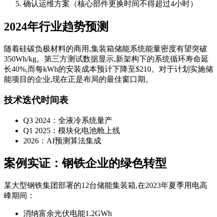
确认运维方案（核心部件更换时间不得超过4小时）
2024年行业趋势预测
随着硅碳负极材料的商用,集装箱储能系统能量密度有望突破
350Wh/kg。第三方测试数据显示,新架构下的系统循环寿命延
长40%,而每kWh的安装成本预计下降至$210。对于计划实施储
能项目的企业,现在正是布局的最佳窗口期。
技术迭代时间表
Q3 2024：全液冷系统量产
Q1 2025：模块化电池舱上线
2026：AI预测算法集成
案例实证：钢铁企业的绿色转型
某大型钢铁集团部署的12台储能集装箱,在2023年夏季用电高
峰期间：
消纳富余光伏电能1.2GWh