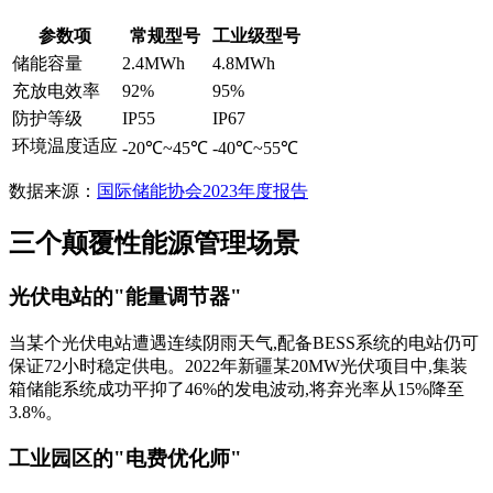
参数项
常规型号
工业级型号
储能容量
2.4MWh
4.8MWh
充放电效率
92%
95%
防护等级
IP55
IP67
环境温度适应
-20℃~45℃
-40℃~55℃
数据来源：
国际储能协会2023年度报告
三个颠覆性能源管理场景
光伏电站的"能量调节器"
当某个光伏电站遭遇连续阴雨天气,配备BESS系统的电站仍可
保证72小时稳定供电。2022年新疆某20MW光伏项目中,集装
箱储能系统成功平抑了46%的发电波动,将弃光率从15%降至
3.8%。
工业园区的"电费优化师"