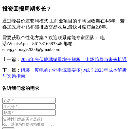
投资回报周期多长？
通过峰谷价差套利模式,工商业项目的平均回收期在4-6年。若
叠加政府补贴和碳排放交易收益,最快可缩短至2.8年。
需要获取个性化方案？欢迎联系储能专家团队： 电
话/WhatsApp：8613816583346 邮箱：
energystorage2000@gmail.com
上一篇：
2024年光伏玻璃销量增长解析：市场趋势与未来机遇
下一篇：
组装一度电的户外电源需要多少钱？2023年成本解析
与选购指南
告诉我们您的需求