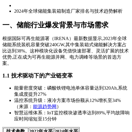
2024年全球储能集装箱制造厂家排名与技术趋势解析
一、储能行业爆发背景与市场需求
根据国际可再生能源署（IRENA）最新数据显示,2023年全球
储能系统装机容量突破240GW,其中集装箱式储能解决方案占
比达到38%。这种模块化设备凭借快速部署、灵活扩展的技术
优势,正在成为可再生能源并网、电力调峰等场景的首选方
案。
1.1 技术驱动下的产业链变革
能量密度突破：磷酸铁锂电池单体容量达到320Ah,系统
集成度提升27%
温控系统升级：液冷方案市场份额从12%增长至34%
（来源：
能源趋势网
）
智慧运维体系：IoT监控模块渗透率达到89%,平均故障响
应时间缩短至15分钟
技术参数
2022年水平
2024年水平