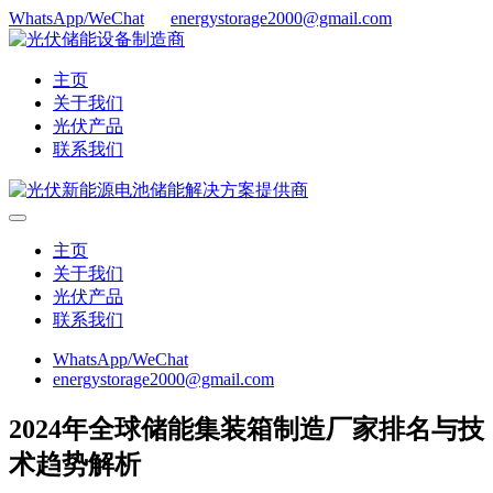
WhatsApp/WeChat
energystorage2000@gmail.com
主页
关于我们
光伏产品
联系我们
主页
关于我们
光伏产品
联系我们
WhatsApp/WeChat
energystorage2000@gmail.com
2024年全球储能集装箱制造厂家排名与技
术趋势解析