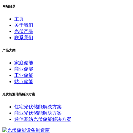
网站目录
主页
关于我们
光伏产品
联系我们
产品大类
家庭储能
商业储能
工业储能
站点储能
光伏能源储能解决方案
住宅光伏储能解决方案
商业光伏储能解决方案
通信基站光伏储能解决方案