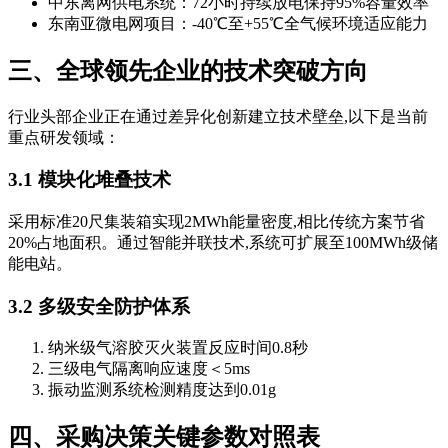
中东离网供电系统：72小时持续放电保持95%容量效率
东南亚微电网项目：-40℃至+55℃全气候环境适应能力
三、全球领先企业的技术突破方向
行业头部企业正在通过差异化创新建立技术壁垒,以下是当前
重点研发领域：
3.1 模块化堆叠技术
采用标准20尺集装箱实现2MWh能量密度,相比传统方案节省
20%占地面积。通过智能并联技术,系统可扩展至100MWh级储
能电站。
3.2 多级安全防护体系
纳米级气溶胶灭火装置反应时间0.8秒
三级电气隔离响应速度＜5ms
振动监测系统检测精度达到0.01g
四、采购决策关键参数对照表