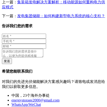
上一篇：
集装箱发电解决方案解析：移动能源如何重构电力供
应模式
下一篇：
发电集团储能：如何构建新型电力系统的核心支柱？
告诉我们您的需求
发送
希望您能联系我们
对我们的先进光伏储能解决方案感兴趣吗？请致电或发消息给
我们以获取更多信息。
中国，23个海外办事处
energystorage2000@gmail.com
WhatsApp/WeChat