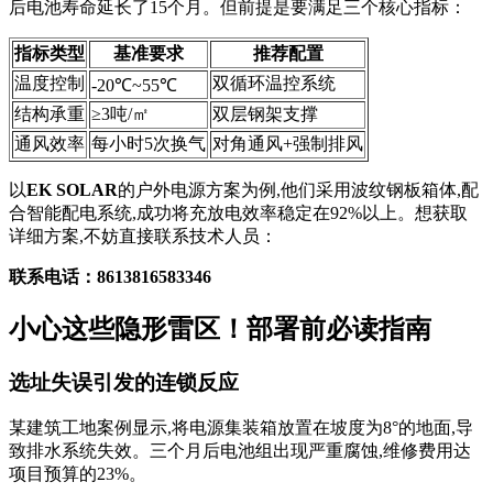
后电池寿命延长了15个月。但前提是要满足三个核心指标：
指标类型
基准要求
推荐配置
温度控制
双循环温控系统
-20℃~55℃
结构承重
≥3吨/㎡
双层钢架支撑
通风效率
每小时5次换气
对角通风+强制排风
以
EK SOLAR
的户外电源方案为例,他们采用波纹钢板箱体,配
合智能配电系统,成功将充放电效率稳定在92%以上。想获取
详细方案,不妨直接联系技术人员：
联系电话：8613816583346
小心这些隐形雷区！部署前必读指南
选址失误引发的连锁反应
某建筑工地案例显示,将电源集装箱放置在坡度为8°的地面,导
致排水系统失效。三个月后电池组出现严重腐蚀,维修费用达
项目预算的23%。