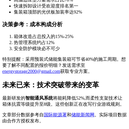
快速拆卸设计受欢迎度排名第一
集装箱顶部的光伏板加装率达92%
决策参考：成本构成分析
箱体改造占总投入的15%-25%
热管理系统约占12%
安全防护模块必不可少
特别提醒：采用预装式储能集装箱可节省40%的施工周期。想
要了解不同配置的报价明细？发送需求至
energystorage2000@gmail.com
获取专业方案。
未来已来：技术突破带来的变革
最新研发的
智能通风系统
将能耗降低52%,而柔性支架技术让
箱体抗震等级提升至8级。这些创新正在改写行业游戏规则。
文章部分数据参考自
国际能源署
和
储能新闻网
。实际项目数据
由合作方授权发布。