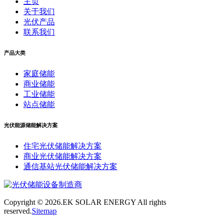
主页
关于我们
光伏产品
联系我们
产品大类
家庭储能
商业储能
工业储能
站点储能
光伏能源储能解决方案
住宅光伏储能解决方案
商业光伏储能解决方案
通信基站光伏储能解决方案
Copyright ©
2026.EK SOLAR ENERGY All rights
reserved.
Sitemap