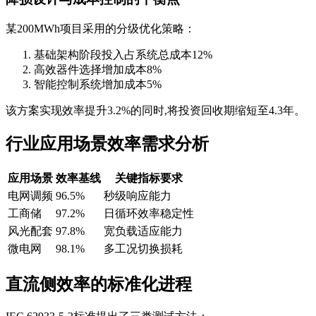
某200MWh项目采用的分级优化策略：
基础架构阶段投入占系统总成本12%
高效器件选择增加成本8%
智能控制系统增加成本5%
该方案实现效率提升3.2%的同时,将投资回收期缩短至4.3年。
行业应用场景效率需求分析
应用场景
效率基线
关键指标要求
电网调频
96.5%
秒级响应能力
工商储
97.2%
日循环效率稳定性
风光配套
97.8%
宽负载适应能力
微电网
98.1%
多工况切换损耗
直流侧效率的标准化进程