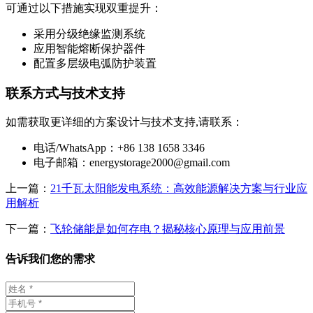
可通过以下措施实现双重提升：
采用分级绝缘监测系统
应用智能熔断保护器件
配置多层级电弧防护装置
联系方式与技术支持
如需获取更详细的方案设计与技术支持,请联系：
电话/WhatsApp：+86 138 1658 3346
电子邮箱：
energystorage2000@gmail.com
上一篇：
21千瓦太阳能发电系统：高效能源解决方案与行业应
用解析
下一篇：
飞轮储能是如何存电？揭秘核心原理与应用前景
告诉我们您的需求