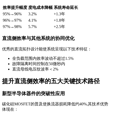
效率提升幅度
度电成本降幅
系统寿命延长
95%→96%
3.2%
+1.3年
96%→97%
4.1%
+1.8年
97%→98%
5.7%
+2.5年
直流侧效率与其他系统的协同优化
优秀的直流拓扑设计能使系统呈现以下技术特征：
全负载范围内效率波动不超过1.5%
故障隔离时间控制在50微秒内
直流母线电压纹波率＜2%
提升直流侧效率的五大关键技术路径
新型半导体器件的突破性应用
碳化硅MOSFET的普及使换流器损耗降低约40%,其技术优势
体现在：