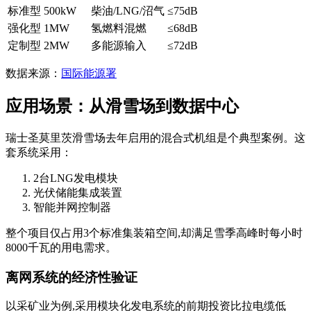
标准型
500kW
柴油/LNG/沼气
≤75dB
强化型
1MW
氢燃料混燃
≤68dB
定制型
2MW
多能源输入
≤72dB
数据来源：
国际能源署
应用场景：从滑雪场到数据中心
瑞士圣莫里茨滑雪场去年启用的混合式机组是个典型案例。这
套系统采用：
2台LNG发电模块
光伏储能集成装置
智能并网控制器
整个项目仅占用3个标准集装箱空间,却满足雪季高峰时每小时
8000千瓦的用电需求。
离网系统的经济性验证
以采矿业为例,采用模块化发电系统的前期投资比拉电缆低