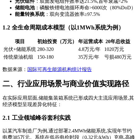
光伏组件
：双面发电组件效率达21.5%,首年衰减<2%
储能电池
：磷酸铁锂电池循环寿命>6000次（80%DoD）
能量转换系统
：双向变流器效率≥97.5%
1.2 全生命周期成本模型（以1MWh系统为例）
项目
初始投资（万元）
年运营成本
20年总收益
光伏+储能系统
280-320
4.8万元/年
1020万元
传统柴油机组
150-180
35万元/年
亏损480万元
数据来源：
国际可再生能源机构统计报告
二、行业应用场景与商业价值实现路径
在实际应用层面,储能集装箱系统已形成四大主流应用场景,其
经济模型呈现差异化特征：
2.1 工业领域峰谷套利实践
以某汽车制造厂为例,通过部署2.4MWh储能系统,实现年节约
电费385万元。系统在低谷电价时段（0.32元/kWh）充电,高峰