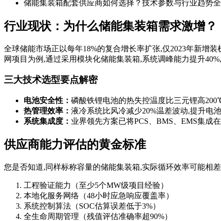
储能集装箱配套供应商如何选择？技术参数与行业趋势全
行业现状：为什么储能集装箱需求激增？
全球储能市场正以每年18%的复合增长率扩张,仅2023年新增
网项目为例,通过采用模块化储能集装箱,系统调峰能力提升40%
三大技术选型要点解密
电池安全性：
磷酸铁锂电池的热失控温度比三元锂高200
热管理效率：
液冷系统比风冷减少20%温差波动,提升电池
系统集成度：
业界领先方案已将PCS、BMS、EMS集成
供应商能力评估的黄金标准
您是否知道,同样标称容量的储能集装箱,实际循环效率可能相
工程验证能力（至少5个MW级项目经验）
本地化服务网络（48小时应急响应覆盖率）
系统控制算法（SOC估算误差低于3%）
全生命周期管理（残值评估准确率超90%）