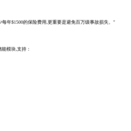
少每年$1500的保险费用,更重要是避免百万级事故损失。"
能模块,支持：