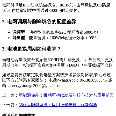
需同时满足IP55防水防尘标准、IK10抗冲击等级以及C5防腐
认证,在盐雾测试中需通过3000小时无锈蚀。
2. 电网调频与削峰填谷的配置差异
调频型
：功率型电池,倍率≥2C,循环寿命5000次+
能量型
：能量密度＞160Wh/kg,循环效率＞95%
3. 电池更换周期如何测算？
当电池容量衰减至初始值80%时需启动更换。计算公式：更换
周期（年）=总循环次数×放电深度（DoD）÷年等效循环次数
如果您需要获取定制化选型方案或技术参数对比表,欢迎通过
以下方式联系专家团队： 电话/WhatsApp：8613816583346 邮
箱：
energystorage2000@gmail.com
上一篇：
新能源储能：推动可持续发展的核心技术与应用前景
下一篇：
36伏太阳能系统：应用场景与核心优势解析
告诉我们您的需求