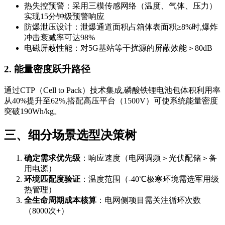
热失控预警：采用三模传感网络（温度、气体、压力）
实现15分钟级预警响应
防爆泄压设计：泄爆通道面积占箱体表面积≥8%时,爆炸
冲击衰减率可达98%
电磁屏蔽性能：对5G基站等干扰源的屏蔽效能＞80dB
2. 能量密度跃升路径
通过CTP（Cell to Pack）技术集成,磷酸铁锂电池包体积利用率
从40%提升至62%,搭配高压平台（1500V）可使系统能量密度
突破190Wh/kg。
三、细分场景选型决策树
确定需求优先级
：响应速度（电网调频＞光伏配储＞备
用电源）
环境匹配度验证
：温度范围（-40℃极寒环境需选军用级
热管理）
全生命周期成本核算
：电网侧项目需关注循环次数
（8000次+）