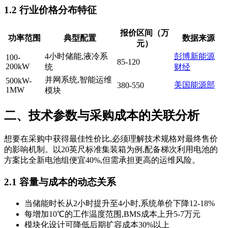
1.2 行业价格分布特征
报价区间（万
功率范围
典型配置
数据来源
元）
4小时储能,液冷系
彭博新能源
100-
85-120
200kW
统
财经
并网系统,智能运维
500kW-
美国能源部
380-550
1MW
模块
二、技术参数与采购成本的关联分析
想要在采购中获得最佳性价比,必须理解技术规格对最终售价
的影响机制。以20英尺标准集装箱为例,配备梯次利用电池的
方案比全新电池组便宜40%,但需承担更高的运维风险。
2.1 容量与成本的动态关系
当储能时长从2小时提升至4小时,系统单价下降12-18%
每增加10℃的工作温度范围,BMS成本上升5-7万元
模块化设计可降低后期扩容成本30%以上