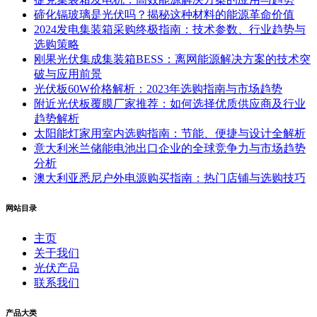
碲化镉玻璃是光伏吗？揭秘这种材料的能源革命价值
2024发电集装箱采购终极指南：技术参数、行业趋势与
选购策略
刚果光伏集成集装箱BESS：离网能源解决方案的技术突
破与应用前景
光伏板60W价格解析：2023年选购指南与市场趋势
附近光伏板覆膜厂家推荐：如何选择优质供应商及行业
趋势解析
太阳能灯家用室内选购指南：节能、便捷与设计全解析
意大利米兰储能电池出口企业的全球竞争力与市场趋势
分析
澳大利亚悉尼户外电源购买指南：热门店铺与选购技巧
网站目录
主页
关于我们
光伏产品
联系我们
产品大类