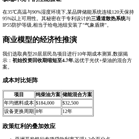
在35℃高温与90%湿度环境下,某品牌储能系统连续120天保持
95%以上可用性。其秘密在于专利设计的
三通道散热系统
与
IP55防护等级,相当于给电池组安装了"气象盾牌"。
商业模型的经济性推演
我们选取典型20居居民岛项目进行10年期成本测算,数据揭
示：
初始投资回收期缩短至4.7年
,远优于光伏+柴油的混合方
案。
成本对比矩阵
项目
纯柴油方案
储能混合方案
年均燃料成本
$184,000
$32,500
设备更换周期
8年
12年
政策红利的叠加效应