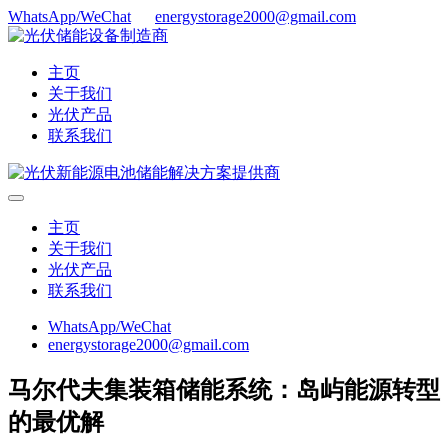
WhatsApp/WeChat
energystorage2000@gmail.com
主页
关于我们
光伏产品
联系我们
主页
关于我们
光伏产品
联系我们
WhatsApp/WeChat
energystorage2000@gmail.com
马尔代夫集装箱储能系统：岛屿能源转型
的最优解