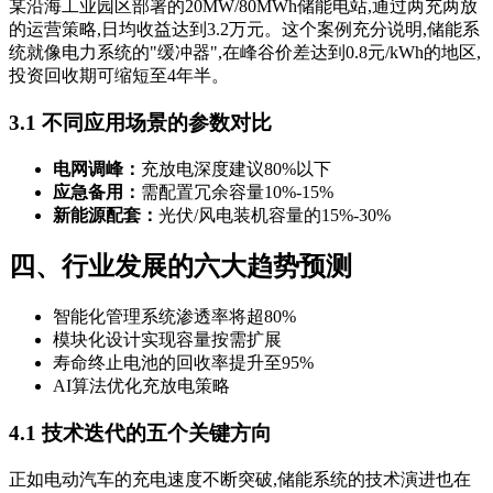
某沿海工业园区部署的20MW/80MWh储能电站,通过两充两放
的运营策略,日均收益达到3.2万元。这个案例充分说明,储能系
统就像电力系统的"缓冲器",在峰谷价差达到0.8元/kWh的地区,
投资回收期可缩短至4年半。
3.1 不同应用场景的参数对比
电网调峰：
充放电深度建议80%以下
应急备用：
需配置冗余容量10%-15%
新能源配套：
光伏/风电装机容量的15%-30%
四、行业发展的六大趋势预测
智能化管理系统渗透率将超80%
模块化设计实现容量按需扩展
寿命终止电池的回收率提升至95%
AI算法优化充放电策略
4.1 技术迭代的五个关键方向
正如电动汽车的充电速度不断突破,储能系统的技术演进也在