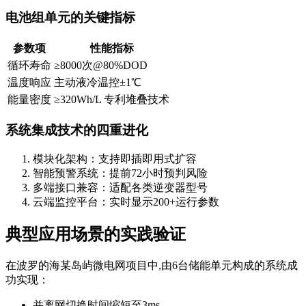
电池组单元的关键指标
参数项
性能指标
循环寿命
≥8000次@80%DOD
温度响应
主动液冷温控±1℃
能量密度
≥320Wh/L 专利堆叠技术
系统集成技术的四重进化
模块化架构：支持即插即用式扩容
智能预警系统：提前72小时预判风险
多端接口兼容：适配各类逆变器型号
云端监控平台：实时显示200+运行参数
典型应用场景的实践验证
在波罗的海某岛屿微电网项目中,由6台储能单元构成的系统成
功实现：
并离网切换时间缩短至3ms