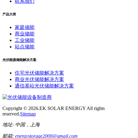
联系我们
产品大类
家庭储能
商业储能
工业储能
站点储能
光伏能源储能解决方案
住宅光伏储能解决方案
商业光伏储能解决方案
通信基站光伏储能解决方案
Copyright ©
2026.EK SOLAR ENERGY All rights
reserved.
Sitemap
地址:
中国，上海
邮箱:
energystorage2000@gmail.com