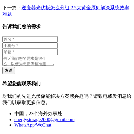
下一篇：
逆变器光伏板怎么分组？5大黄金原则解决系统效率
难题
告诉我们您的需求
发送
希望您能联系我们
对我们的先进光伏储能解决方案感兴趣吗？请致电或发消息给
我们以获取更多信息。
中国，23个海外办事处
energystorage2000@gmail.com
WhatsApp/WeChat