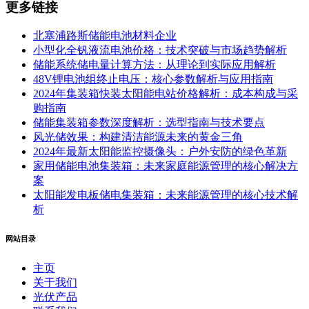
更多链接
北塞浦路斯储能电池材料企业
小型化全钒液流电池价格：技术突破与市场趋势解析
储能系统储电量计算方法：从理论到实际应用解析
48V锂电池组终止电压：核心参数解析与应用指南
2024年集装箱快装太阳能电站价格解析：成本构成与采
购指南
储能集装箱参数深度解析：选型指南与技术要点
风光储效果：构建清洁能源未来的黄金三角
2024年最新太阳能监控摄像头：户外安防的绿色革新
家用储能电池集装箱：未来家庭能源管理的核心解决方
案
太阳能发电板储电集装箱：未来能源管理的核心技术解
析
网站目录
主页
关于我们
光伏产品