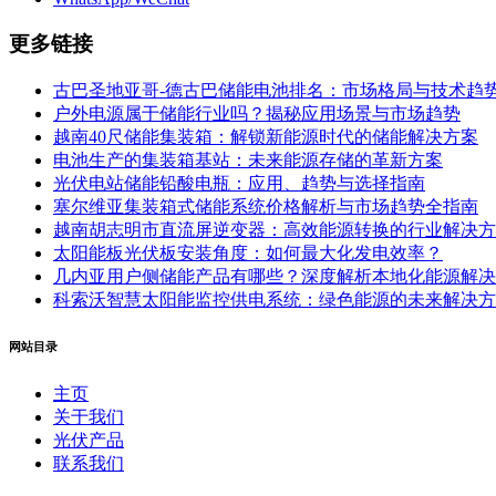
更多链接
古巴圣地亚哥-德古巴储能电池排名：市场格局与技术趋
户外电源属于储能行业吗？揭秘应用场景与市场趋势
越南40尺储能集装箱：解锁新能源时代的储能解决方案
电池生产的集装箱基站：未来能源存储的革新方案
光伏电站储能铅酸电瓶：应用、趋势与选择指南
塞尔维亚集装箱式储能系统价格解析与市场趋势全指南
越南胡志明市直流屏逆变器：高效能源转换的行业解决方
太阳能板光伏板安装角度：如何最大化发电效率？
几内亚用户侧储能产品有哪些？深度解析本地化能源解决
科索沃智慧太阳能监控供电系统：绿色能源的未来解决方
网站目录
主页
关于我们
光伏产品
联系我们