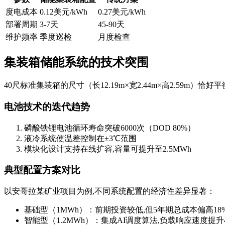
度电成本
0.12美元/kWh
0.27美元/kWh
部署周期
3-7天
45-90天
维护频率
季度巡检
月度检查
集装箱储能系统的技术突围
40尺标准集装箱的尺寸（长12.19m×宽2.44m×高2.59
电池技术的迭代趋势
磷酸铁锂电池循环寿命突破6000次（DOD 80%）
液冷系统使温差控制在±3℃范围
模块化设计支持在线扩容,容量可提升至2.5MWh
典型配置方案对比
以安哥拉某矿业项目为例,不同系统配置的经济性差异显著：
基础型（1MWh）：前期投资较低,但5年期总成本偏高18
智能型（1.2MWh）：集成AI调度算法,负载响应速度提升