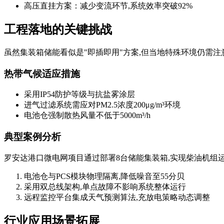
高压直挂方案：减少变流环节,系统效率突破92%
工程落地的关键挑战
虽然集装箱储能看似是"即插即用"方案,但当地特殊环境仍需注
热带气候适应措施
采用IP54防护等级与抗盐雾涂层
进气过滤系统需应对PM2.5浓度200μg/m³环境
电池仓强制散热风量不低于5000m³/h
典型案例分析
罗安达港口微电网项目通过部署8台储能集装箱,实现柴油机组
电池仓与PCS模块物理隔离,降低噪音至55分贝
采用双总线架构,单点故障不影响系统整体运行
远程监控平台集成天气预测算法,充放电策略动态调整
行业应用场景拓展