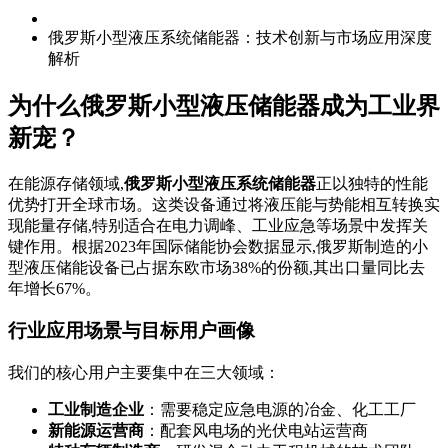
俄罗斯小型液压系统储能器：技术创新与市场应用深度
解析
为什么俄罗斯小型液压储能器成为工业界
新宠？
在能源存储领域,
俄罗斯小型液压系统储能器
正以独特的性能
优势打开全球市场。这类设备通过将液压能与势能相互转换实
现能量存储,特别适合在电力调峰、工业应急等场景中发挥关
键作用。根据2023年国际储能协会数据显示,俄罗斯制造的小
型液压储能设备已占据东欧市场38%的份额,其出口量同比去
年增长67%。
行业应用场景与目标用户画像
我们的核心用户主要集中在三大领域：
工业制造企业
：需要稳定应急电源的冶金、化工工厂
新能源运营商
：配套风电场的光伏电站运营商