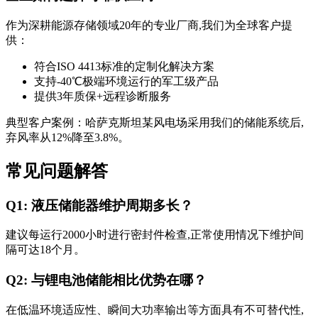
作为深耕能源存储领域20年的专业厂商,我们为全球客户提
供：
符合ISO 4413标准的定制化解决方案
支持-40℃极端环境运行的军工级产品
提供3年质保+远程诊断服务
典型客户案例：哈萨克斯坦某风电场采用我们的储能系统后,
弃风率从12%降至3.8%。
常见问题解答
Q1: 液压储能器维护周期多长？
建议每运行2000小时进行密封件检查,正常使用情况下维护间
隔可达18个月。
Q2: 与锂电池储能相比优势在哪？
在低温环境适应性、瞬间大功率输出等方面具有不可替代性,