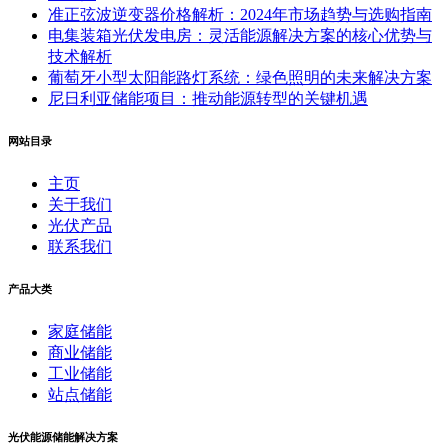
准正弦波逆变器价格解析：2024年市场趋势与选购指南
电集装箱光伏发电房：灵活能源解决方案的核心优势与
技术解析
葡萄牙小型太阳能路灯系统：绿色照明的未来解决方案
尼日利亚储能项目：推动能源转型的关键机遇
网站目录
主页
关于我们
光伏产品
联系我们
产品大类
家庭储能
商业储能
工业储能
站点储能
光伏能源储能解决方案