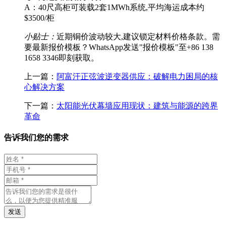
A：40尺高柜可装载2套1MWh系统,平均海运成本约
$3500/柜
小贴士：
近期铜价波动较大,建议锁定材料价格条款。需
要最新报价模板？WhatsApp发送"报价模板"至+86 138
1658 3346即刻获取。
上一篇：
阿富汗正弦波逆变器供应：破解电力困局的核
心解决方案
下一篇：
太阳能光伏幕墙应用现状：建筑与能源的跨界
革命
告诉我们您的需求
发送