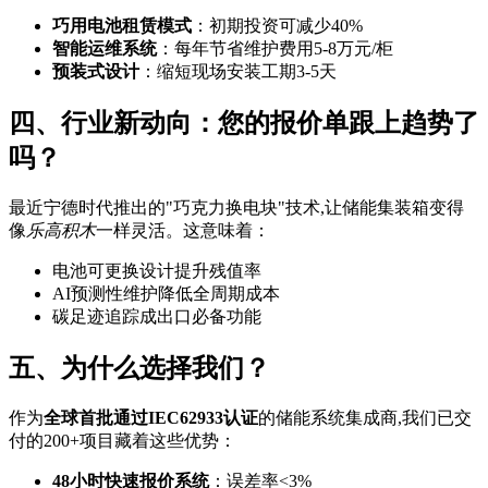
巧用电池租赁模式
：初期投资可减少40%
智能运维系统
：每年节省维护费用5-8万元/柜
预装式设计
：缩短现场安装工期3-5天
四、行业新动向：您的报价单跟上趋势了
吗？
最近宁德时代推出的"巧克力换电块"技术,让储能集装箱变得
像
乐高积木
一样灵活。这意味着：
电池可更换设计提升残值率
AI预测性维护降低全周期成本
碳足迹追踪成出口必备功能
五、为什么选择我们？
作为
全球首批通过IEC62933认证
的储能系统集成商,我们已交
付的200+项目藏着这些优势：
48小时快速报价系统
：误差率<3%