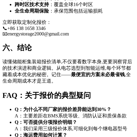
跨时区技术支持
：覆盖全球16个时区
全生命周期保险
：承保范围包括运输损耗
立即获取定制化报价：
📞+86 138 1658 3346
📧
energystorage2000@gmail.com
六、结论
读懂储能柜集装箱报价清单,不仅要看数字本身,更要洞察背后
的技术演进和商业逻辑。从电芯选型到智能运维,每个环节都
藏着成本优化的秘密。记住——
最便宜的方案未必最省钱
,全
生命周期成本才是王道。
FAQ：关于报价的典型疑问
Q：为什么不同厂家的报价差异能达到30%？
A：主要差距在BMS系统等级、消防认证和质保条款
Q：可否提供分项报价明细？
A：我们采用三级报价体系,可细化到每个继电器型号
Q：海运费用如何计算？