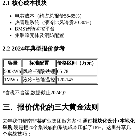
2.1 核心成本模块
电芯成本（约占总报价55-65%）
热管理系统（液冷比风冷贵20-30%）
BMS智能监控平台
集装箱壳体及消防配置
2.2 2024年典型报价参考
容量
标准配置
价格区间（万元）
500kWh
风冷+磷酸铁锂
65-78
1MWh
液冷+智能温控
120-145
*含税不含运,数据截止2024Q2
三、报价优化的三大黄金法则
去年我们帮南非某矿业集团做方案时,通过
模块化设计+本地化
采购
,硬是把20个集装箱的系统成本压低了18%。这里分享几
个实战技巧：