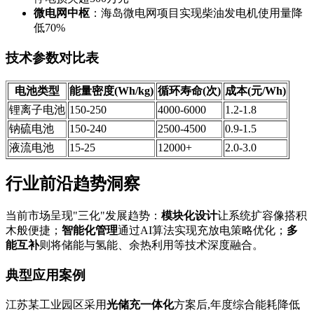
微电网中枢
：海岛微电网项目实现柴油发电机使用量降
低70%
技术参数对比表
电池类型
能量密度(Wh/kg)
循环寿命(次)
成本(元/Wh)
锂离子电池
150-250
4000-6000
1.2-1.8
钠硫电池
150-240
2500-4500
0.9-1.5
液流电池
15-25
12000+
2.0-3.0
行业前沿趋势洞察
当前市场呈现"三化"发展趋势：
模块化设计
让系统扩容像搭积
木般便捷；
智能化管理
通过AI算法实现充放电策略优化；
多
能互补
则将储能与氢能、余热利用等技术深度融合。
典型应用案例
江苏某工业园区采用
光储充一体化
方案后,年度综合能耗降低