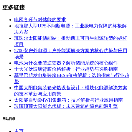
更多链接
电网各环节对储能的要求
地拉那大型UPS不间断电源：工业级电力保障的终极解
决方案
班珠尔太阳能储能站：推动西非可再生能源转型的标杆
项目
5700安户外电源：户外能源解决方案的核心优势与应用
场景
电池为什么要装逆变器？解析储能系统的核心组件
十大光伏玻璃背膜价格解析：行业趋势与选购指南
基里巴斯发电集装箱BESS价格解析：选购指南与行业趋
势
中国太阳能集装箱光热设备设计：模块化能源解决方案
的技术革新与应用前景
太阳能自动6MWH集装箱：技术解析与行业应用指南
玻璃顶顶太阳能光伏板：未来建筑的绿色能源引擎
网站目录
主页