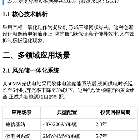
27%,年复合增长率保持在18.6%（数据来源：GGII）
1.1 核心技术解析
采用气相二氧化硅作为凝胶剂,形成三维网状结构。这种创新
设计就像给电解液穿上"防护服",既保证离子传导效率,又有效
抑制极板硫化现象。
二、多领域应用场景
2.1 风光储一体化系统
某50MW光伏电站采用胶体电池储能系统后,夜间供电时长延
长至6小时,弃光率下降至3%以下。这种"光伏+储能"的黄金组
合,正成为新能源项目的标配。
应用场景
典型配置
投资回报周期
通信基站
48V/200Ah系统
2-3年
微电网系统
2MW/4MWh系统
5-7年