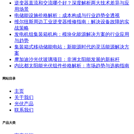
逆变器直流和交流哪个好？深度解析两大技术差异与应
用场景
电储能设施价格解析：成本构成与行业趋势全透视
维尔纽斯周边工业逆变器维修指南：解决设备故障的实
战策略
发电机组集装箱机构：模块化能源解决方案的行业应用
与趋势
集装箱式移动储能电站：新能源时代的灵活能源解决方
案
摩加迪沙光伏玻璃项目：非洲太阳能发展的新标杆
内比都太阳能光伏组件价格解析：市场趋势与选购指南
网站目录
主页
关于我们
光伏产品
联系我们
产品大类