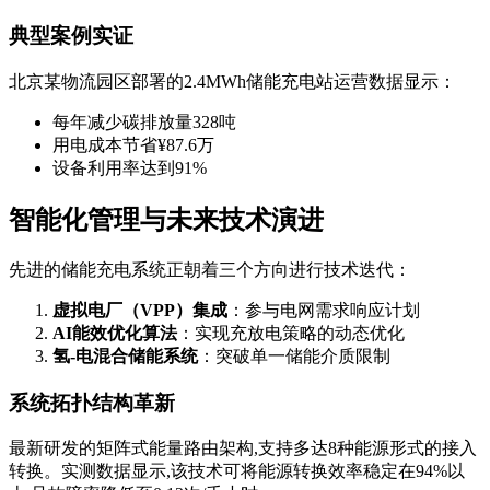
典型案例实证
北京某物流园区部署的2.4MWh储能充电站运营数据显示：
每年减少碳排放量328吨
用电成本节省¥87.6万
设备利用率达到91%
智能化管理与未来技术演进
先进的储能充电系统正朝着三个方向进行技术迭代：
虚拟电厂（VPP）集成
：参与电网需求响应计划
AI能效优化算法
：实现充放电策略的动态优化
氢-电混合储能系统
：突破单一储能介质限制
系统拓扑结构革新
最新研发的矩阵式能量路由架构,支持多达8种能源形式的接入
转换。实测数据显示,该技术可将能源转换效率稳定在94%以