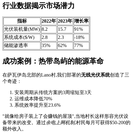
行业数据揭示市场潜力
指标
2022年
2023年
增长率
光伏装机量(MW)
8.2
15.7
91%
系统成本($/W)
2.8
2.3
-18%
储能渗透率
35%
62%
77%
成功案例：热带岛屿的能源革命
在萨瓦伊岛北部的Lano村,我们部署的
无线光伏系统
创造了三
个奇迹：
安装周期从传统方案的3周缩短至3天
运维成本降低70%
系统效率提升至23.6%
"就像给房子装上了会赚钱的屋顶",当地村长这样形容光伏设
备带来的改变。通过
余电上网机制
,村民每月可获得$50-200的
额外收入。