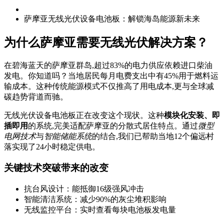
萨摩亚无线光伏设备电池板：解锁海岛能源新未来
为什么萨摩亚需要无线光伏解决方案？
在碧海蓝天的萨摩亚群岛,超过83%的电力供应依赖进口柴油
发电。你知道吗？当地居民每月电费支出中有45%用于燃料运
输成本。这种传统能源模式不仅推高了用电成本,更与全球减
碳趋势背道而驰。
无线光伏设备电池板正在改变这个现状。这种
模块化安装、即
插即用
的系统,完美适配萨摩亚的分散式居住特点。通过
微型
电网技术
与
智能储能系统
的结合,我们已帮助当地12个偏远村
落实现了24小时稳定供电。
关键技术突破带来的改变
抗台风设计：能抵御16级强风冲击
智能清洁系统：减少90%的灰尘堆积影响
无线监控平台：实时查看每块电池板发电量