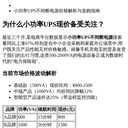
小功率UPS不间断电源价格解析与选购指南
为什么小功率UPS现价备受关注？
最近三个月,某电商平台数据显示
小功率UPS不间断电源
搜索
量同比上涨67%,特别是在中小企业采购和家庭办公场景中,用
户既关注产品性能又对价格敏感。就像手机充电宝的普及改变
了我们的出行习惯,这类500-2000VA的电源设备正成为数据时
代的"电力保险箱"。
当前市场价格波动解析
基础款（500VA）现价区间：¥800-1500
中端产品（1000VA）均价同比降幅12%
智能型产品溢价达25%（带远程监控功能）
品牌
功率(VA)
续航时间
现价(元)
A品牌
600
15分钟
899
B品牌
1000
30分钟
1580