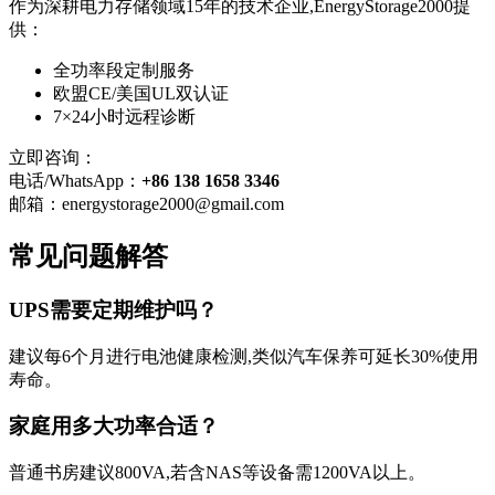
作为深耕电力存储领域15年的技术企业,EnergyStorage2000提
供：
全功率段定制服务
欧盟CE/美国UL双认证
7×24小时远程诊断
立即咨询：
电话/WhatsApp：
+86 138 1658 3346
邮箱：
energystorage2000@gmail.com
常见问题解答
UPS需要定期维护吗？
建议每6个月进行电池健康检测,类似汽车保养可延长30%使用
寿命。
家庭用多大功率合适？
普通书房建议800VA,若含NAS等设备需1200VA以上。