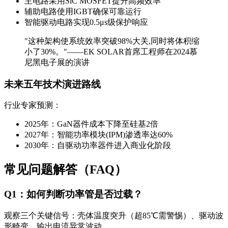
主电路采用SiC MOSFET提升高频效率
辅助电路使用IGBT确保可靠运行
智能驱动电路实现0.5μs级保护响应
"这种架构使系统效率突破98%大关,同时将体积缩
小了30%。"——EK SOLAR首席工程师在2024慕
尼黑电子展的演讲
未来五年技术演进路线
行业专家预测：
2025年：GaN器件成本下降至硅基2倍
2027年：智能功率模块(IPM)渗透率达60%
2030年：自驱动功率器件进入商业化阶段
常见问题解答（FAQ）
Q1：如何判断功率管是否过载？
观察三个关键信号：壳体温度突升（超85℃需警惕）、驱动波
形畸变、输出电流异常波动。