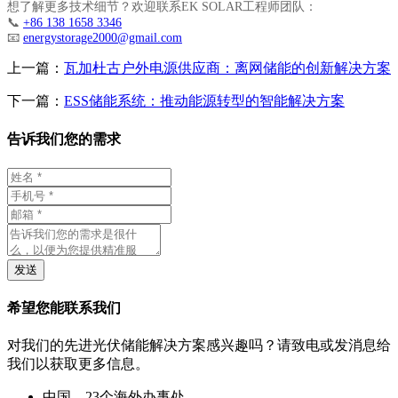
想了解更多技术细节？欢迎联系EK SOLAR工程师团队：
📞
+86 138 1658 3346
📧
energystorage2000@gmail.com
上一篇：
瓦加杜古户外电源供应商：离网储能的创新解决方案
下一篇：
ESS储能系统：推动能源转型的智能解决方案
告诉我们您的需求
发送
希望您能联系我们
对我们的先进光伏储能解决方案感兴趣吗？请致电或发消息给
我们以获取更多信息。
中国，23个海外办事处