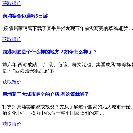
获取报价
柬埔寨金边暹粒5日游
(疫情居家隔离下载了某乎居然发现五年前没写完的草稿,想哭……发
获取报价
西港到底是个什么样的地方？如今怎么样了？
前几年,西港被贴上了"乱、危险、枪支泛滥、卖淫成风"等等
是： "西港治安很乱,好多…
获取报价
柬埔寨三大城市最全的介绍,有这篇就够了
打算到柬埔寨旅游或投资？先从了解这个国家的几大城市开始。 柬
治文化中心、权力中心,位于整个国家版图的东 …
获取报价