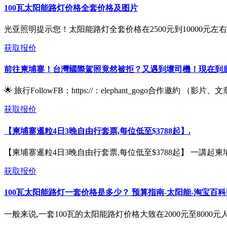
100瓦太阳能路灯价格全套价格及图片
光亚照明提示您！太阳能路灯全套价格在2500元到10000元左
获取报价
前往柬埔寨！台灣國際駕照竟然被拒？又遇到壞司機！現在到底
🌟 旅行FollowFB：https://：elephant_gogo合作邀約 （影
获取报价
【柬埔寨暹粒4日3晚自由行套票,每位低至$3788起】.
【柬埔寨暹粒4日3晚自由行套票,每位低至$3788起】 一講起柬埔
获取报价
100瓦太阳能路灯一套价格是多少？ 预算指南-太阳能-淘宝百科
一般来说,一套100瓦的太阳能路灯价格大致在2000元至800