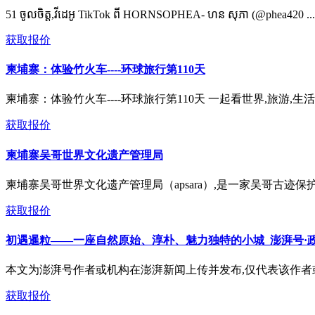
51 ចូលចិត្ត,វីដេអូ TikTok ពី HORNSOPHEA- ហន សុភា (@phea420 ...
获取报价
柬埔寨：体验竹火车----环球旅行第110天
柬埔寨：体验竹火车----环球旅行第110天 一起看世界,旅游,生活
获取报价
柬埔寨吴哥世界文化遗产管理局
柬埔寨吴哥世界文化遗产管理局（apsara）,是一家吴哥古迹保
获取报价
初遇暹粒——一座自然原始、淳朴、魅力独特的小城_澎湃号·政
本文为澎湃号作者或机构在澎湃新闻上传并发布,仅代表该作者或机
获取报价