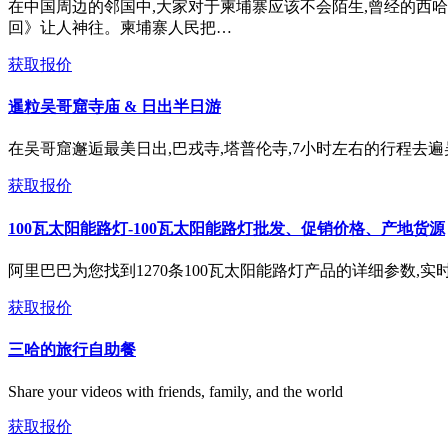
在中国周边的邻国中,大家对于柬埔寨应该不会陌生,曾经的西
回》让人神往。柬埔寨人民把…
获取报价
暹粒吴哥窟寺庙 & 日出半日游
在吴哥窟邂逅最美日出,巴戎寺,塔普伦寺,7小时左右的行程去遍
获取报价
100瓦太阳能路灯-100瓦太阳能路灯批发、促销价格、产地货源
阿里巴巴为您找到1270条100瓦太阳能路灯产品的详细参数,实
获取报价
三哈的旅行自助餐
Share your videos with friends, family, and the world
获取报价