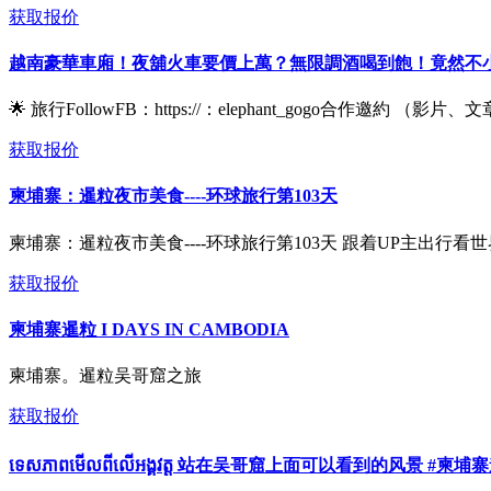
获取报价
越南豪華車廂！夜舖火車要價上萬？無限調酒喝到飽！竟然不小
🌟 旅行FollowFB：https://：elephant_gogo合作邀約 （影
获取报价
柬埔寨：暹粒夜市美食----环球旅行第103天
柬埔寨：暹粒夜市美食----环球旅行第103天 跟着UP主出行看世界
获取报价
柬埔寨暹粒 I DAYS IN CAMBODIA
柬埔寨。暹粒吴哥窟之旅
获取报价
ទេសភាពមើលពីលើអង្គវត្ដ 站在吴哥窟上面可以看到的风景 #柬埔