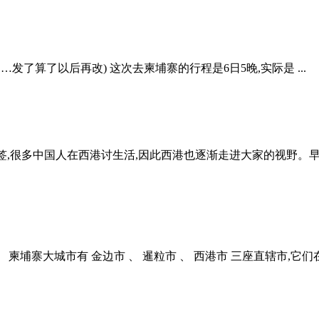
了算了以后再改) 这次去柬埔寨的行程是6日5晚,实际是 ...
标签,很多中国人在西港讨生活,因此西港也逐渐走进大家的视野。
埔寨大城市有 金边市 、 暹粒市 、 西港市 三座直辖市,它们