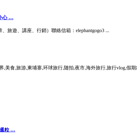
心 …
片、文章、旅遊、講座、行銷）聯絡信箱：elephantgogo3 ...
,美食,旅游,柬埔寨,环球旅行,随拍,夜市,海外旅行,旅行vlog,假
寨暹粒 …