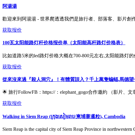
阿湯湯
歡迎來到阿湯湯 - 世界爬透透我們是旅行者、部落客、影片創作
获取报价
100瓦太阳能路灯杆价格报价单（太阳能高杆路灯价格表）
比如道路5米的led路灯价格大概在700-800元左右,太阳能路灯的
获取报价
從來沒來過『殺人洞穴』！有體質誤入？千上萬隻蝙蝠,馬德望
🌟 旅行FollowFB：https://：elephant_gogo合作邀約 （影
获取报价
Walking in Siem Reap (ក្រុងសៀមរាប/柬埔寨暹粒), Cambodia
Siem Reap is the capital city of Siem Reap Province in northwestern C