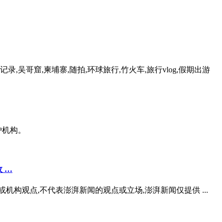
记录,吴哥窟,柬埔寨,随拍,环球旅行,竹火车,旅行vlog,假期出游
护机构。
 …
构观点,不代表澎湃新闻的观点或立场,澎湃新闻仅提供 ...