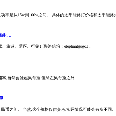
右,功率是从15w到100w之间。 具体的太阳能路灯价格和太阳能
能 …
片、文章、旅遊、講座、行銷）聯絡信箱：elephantgogo3 ...
寨,自然會諗起吳哥窟 但除左吳哥窟之外 ...
网
0元人民币之间。 当然,这个价格仅供参考,实际情况可能会有所不同