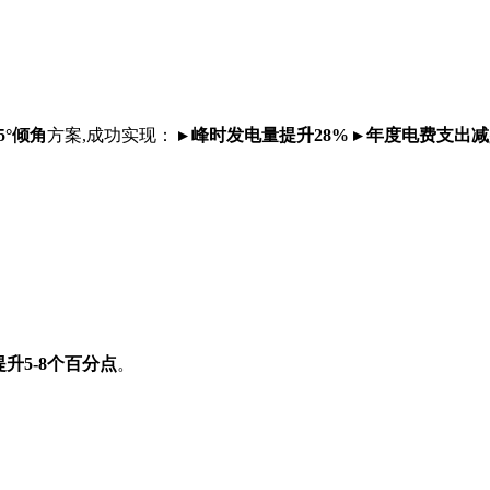
5°倾角
方案,成功实现：
▸ 峰时发电量提升28%
▸ 年度电费支出减
升5-8个百分点
。