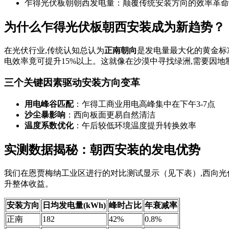
乍得光伏板朝朝西发电量：颠覆传统安装方向的效率革命
为什么乍得光伏板朝西安装成为新趋势？
在光伏行业,传统认知总认为
正南朝向
是发电量最大化的黄金标
电效率竟可提升15%以上。这就像在沙漠中寻找绿洲,需要因地
三个关键因素驱动安装方向变革
用电峰谷匹配
：乍得工商业用电高峰集中在下午3-7点
沙尘暴影响
：西向板面更易自然清洁
温度系数优化
：午后较低环境温度提升转换效率
实测数据揭秘：朝西安装的发电优势
我们在恩贾梅纳工业区进行的对比测试显示（见下表）,西向光
升整体收益。
安装方向
日均发电量(kWh)
峰时占比
年衰减率
正南
182
42%
0.8%