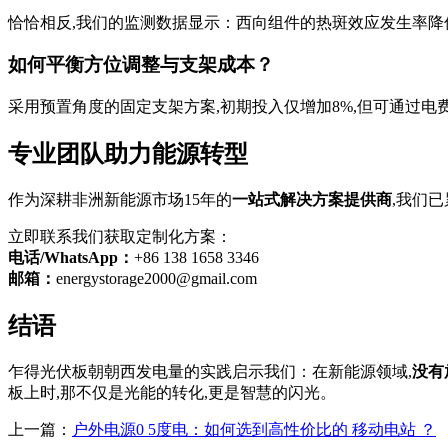
恰恰相反,我们的监测数据显示：西向组件的热斑效应发生率降低2
如何平衡方位调整与支架成本？
采用预置角度的固定支架方案,初期投入仅增加8%,但可通过电
专业团队助力能源转型
作为深耕非洲新能源市场15年的
一站式解决方案提供商
,我们
立即联系我们获取定制化方案：
电话/WhatsApp：
+86 138 1658 3346
邮箱：
energystorage2000@gmail.com
结语
乍得光伏板朝朝西发电量的实践启示我们：在新能源领域,
没有
板上时,那不仅是光能的转化,更是智慧的闪光。
上一篇：
户外电源0 5度电：如何选到高性价比的 移动电站 ？