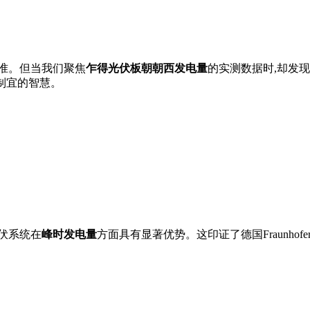
准。但当我们聚焦
乍得光伏板朝朝西发电量
的实测数据时,却发
制宜的智慧。
伏系统在
峰时发电量
方面具有显著优势。这印证了德国Fraunh