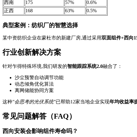
西南
175
57%
0.6%
正西
168
63%
0.5%
典型案例：纺织厂的智慧选择
某中资纺织企业在蒙杜市的新建厂房,通过采用
双面组件+西向1
行业创新解决方案
针对乍得特殊环境,我们研发的
智能跟踪系统2.0
融合了：
沙尘预警自动调节功能
动态倾角优化算法
离网储能协同方案
这种
"会思考的光伏系统"
已帮助12家当地企业实现
年均收益率提
常见问题解答（FAQ）
西向安装会影响组件寿命吗？