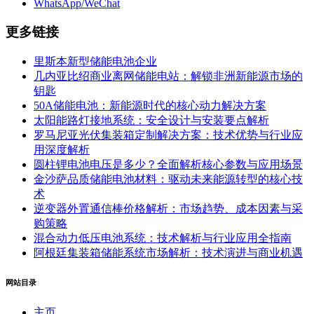
WhatsApp/WeChat
更多链接
里斯本新型储能电池企业
几内亚比绍商业离网储能电站：解锁非洲新能源市场的
钥匙
50A储能电池：新能源时代的核心动力解决方案
太阳能路灯接地系统：安全设计与安装要点解析
罗马尼亚光伏集装箱定制解决方案：技术优势与行业应
用深度解析
圆柱锂电池电压是多少？全面解析核心参数与应用场景
金沙萨品质储能电池材料：驱动未来能源转型的核心技
术
逆变器外置通信棒价格解析：市场趋势、成本因素与采
购策略
混合动力低压电池系统：技术解析与行业应用全指南
阿根廷集装箱储能系统市场解析：技术演进与商业机遇
网站目录
主页