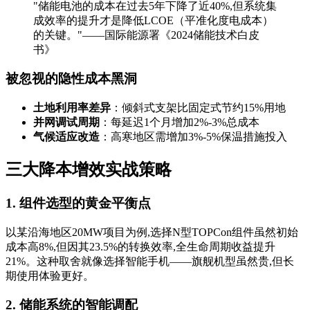
"储能电池的成本在过去5年下降了近40%,但系统集
成效率的提升才是降低LCOE（平准化度电成本）
的关键。"——国际能源署《2024储能技术白皮
书》
被忽视的隐性成本黑洞
土地利用率差异
：倾斜式支架比固定式节约15%用地
并网调试周期
：每延迟1个月增加2%-3%总成本
气候适应改造
：高寒地区需增加3%-5%保温措施投入
三大降本增效实战策略
1. 组件选型的黄金平衡点
以某沿海地区20MW项目为例,选择N型TOPCon组件虽然初始
成本高8%,但因其23.5%的转换效率,全生命周期收益提升
21%。这种取舍就像选择智能手机——旗舰机型虽然贵,但长
期使用体验更好。
2. 储能系统的智能调配