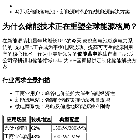
马那瓜储能蓄电池：新能源时代的智慧能源解决方案
为什么储能技术正在重塑全球能源格局？
在新能源装机量年均增长18%的今天,储能蓄电池就像电力系
统的"充电宝",正在成为平衡电网波动、提高可再生能源利用
率的核心技术。作为中美洲领先的
储能蓄电池生产商
,马那瓜
公司深耕锂电储能领域12年,为50+国家提供定制化储能解决方
案。
行业需求全景扫描
工商业用户：峰谷电价差扩大催生储能经济性
新能源电站：强制配储政策推动装机量激增
微电网系统：岛屿及偏远地区能源独立刚需
应用场景
装机增速
典型配置
光伏+储能
62%
150kW/300kWh
工商业储能
48%
500kW/1MWh