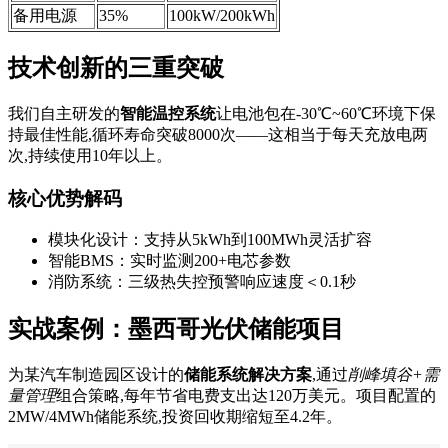
备用电源
35%
100kW/200kWh
技术创新的三重突破
我们自主研发的
智能温控系统
让电池包在-30℃~60℃环境下保
持最佳性能,循环寿命突破8000次——这相当于每天充放电两
次,持续使用10年以上。
核心优势解码
模块化设计：支持从5kWh到100MWh灵活扩容
智能BMS：实时监测200+电芯参数
消防系统：三级热失控预警响应速度＜0.1秒
实战案例：墨西哥光伏储能项目
为某汽车制造园区设计的
储能系统解决方案
,通过
削峰填谷+需
量管理
组合策略,每年节省电费支出达120万美元。项目配置的
2MW/4MWh储能系统,投资回收期缩短至4.2年。