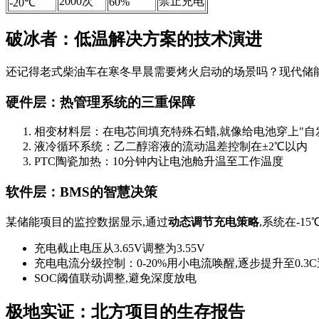
2000次
禁止充电
60%
-20℃
破冰者：低温解决方案的技术演进
还记得老式柴油车在寒冬早晨需要烤火启动的场景吗？现代储
硬件层：热管理系统的三重保障
相变材料层：在电芯间填充特殊石蜡,就像给电池穿上"自
液冷循环系统：乙二醇溶液的流动温差控制在±2℃以内
PTC陶瓷加热：10分钟内让电池舱升温至工作温度
软件层：BMS的智慧决策
某储能项目的监控数据显示,通过
动态调节充电策略
,系统在-1
充电截止电压从3.65V调整为3.55V
充电电流分级控制：0-20%用小电流唤醒,逐步提升至0.3
SOC阈值联动调整,避免深度放电
极地实证：北方项目的生存报告