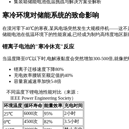
集装箱储能电池低温挑战与解决方案全解析
寒冷环境对储能系统的致命影响
在漠河零下40℃的寒夜,某风电场突然发生大规模停机——这不
储能电池在低温环境下的性能衰减,已经成为制约高纬度地区新
锂离子电池的"寒冷休克"反应
当温度降至0℃以下时,电解液黏度会突然增加300-500倍,就
锂离子迁移速度下降80%
充电效率腰斩至额定值的40%
容量衰减速率加快5-8倍
不同温度下锂电池性能对比（来源：
IEEE Power Engineering Society）
环境温度
循环寿命
能量效率
充电时间
6000次
2小时
95%
25℃
4500次
3.5小时
82%
0℃