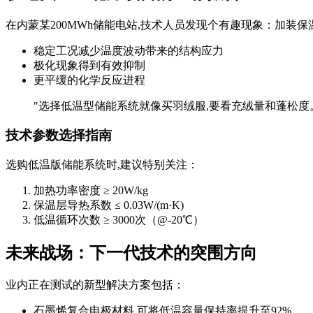
在内蒙某200MWh储能电站,技术人员发现个有趣现象：加装保温
稳定工况减少温度波动带来的结构应力
极化现象得到有效抑制
更平缓的化学反应进程
"选择低温型储能系统就像买羽绒服,要看充绒量和蓬松度
技术参数选择指南
选购低温版储能系统时,建议特别关注：
加热功率密度 ≥ 20W/kg
保温层导热系数 ≤ 0.03W/(m·K)
低温循环次数 ≥ 3000次（@-20℃）
未来战场：下一代技术的突围方向
业内正在测试的新型解决方案包括：
石墨烯复合电极材料,可将低温容量保持率提升至92%