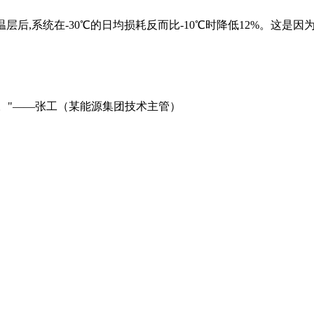
层后,系统在-30℃的日均损耗反而比-10℃时降低12%。这是因
。"——张工（某能源集团技术主管）