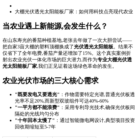
大棚光伏透光太阳能板厂家：如何用科技点亮现代农业
当农业遇上新能源,会发生什么？
在山东寿光的番茄种植基地,老张去年做了一次大胆尝试——
把自家3亩大棚的塑料顶棚换成了
光伏透光太阳能板
。结果不
仅省下了全年电费,番茄产量还增加了15%。这个真实案例折
射出农业光伏一体化市场的巨大潜力,而作为
专业大棚光伏透
光太阳能板厂家
,我们正见证着这场绿色革命的发生。
农业光伏市场的三大核心需求
"既要发电又要透光"
：作物需要特定光谱,普通光伏板透
光率不足20%,而新型双玻组件可达40%-60%
"一平方都不能浪费"
：采用专利导光技术,确保光伏板间
隔处的光线均匀分布
"十年回本太慢了"
：通过智能微电网设计,典型项目投资
回收期缩短至5-7年