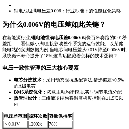
锂电池组满电压差0 006：行业标准下的性能优化策略
为什么0.006V的电压差如此关键？
在新能源行业,
锂电池组满电压差0.006V
就像百米赛跑的0.01秒
差距——看似微小,却直接影响整个系统的运行效能。以某储
能电站的实测数据为例,当电芯间电压差从0.01V降至0.006V时,
系统循环寿命提升了18%,这背后隐藏着怎样的技术逻辑？
电压一致性管理的三大核心要素
电芯分选技术
：采用动态阻抗匹配算法,筛选偏差<0.5%
的A级电芯
BMS系统优化
：搭载主动均衡模块,实时调节电流分配
热管理设计
：三维液冷结构将温度梯度控制在±1.5℃以
内
电压差范围
循环次数
容量保持率
＞0.01V
1200次
78%