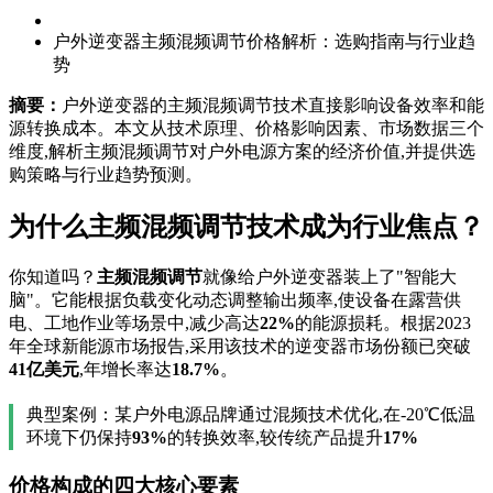
户外逆变器主频混频调节价格解析：选购指南与行业趋
势
摘要：
户外逆变器的主频混频调节技术直接影响设备效率和能
源转换成本。本文从技术原理、价格影响因素、市场数据三个
维度,解析主频混频调节对户外电源方案的经济价值,并提供选
购策略与行业趋势预测。
为什么主频混频调节技术成为行业焦点？
你知道吗？
主频混频调节
就像给户外逆变器装上了"智能大
脑"。它能根据负载变化动态调整输出频率,使设备在露营供
电、工地作业等场景中,减少高达
22%
的能源损耗。根据2023
年全球新能源市场报告,采用该技术的逆变器市场份额已突破
41亿美元
,年增长率达
18.7%
。
典型案例：某户外电源品牌通过混频技术优化,在-20℃低温
环境下仍保持
93%
的转换效率,较传统产品提升
17%
价格构成的四大核心要素