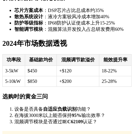
芯片方案成本
：DSP芯片占比总成本约35%
散热系统设计
：液冷方案较风冷成本增加40%
防护等级指标
：IP68防护认证使成本上升15-25%
智能调节模块
：混频算法开发投入占总研发费用60%
2024年市场数据透视
功率段
基础款均价
混频调节款溢价
能效提升率
3-5kW
$450
+$120
18-22%
5-10kW
$850
+$200
25-28%
选购时的黄金三问
设备是否具备
自适应负载识别
功能？
在海拔3000米以上能否保持
95%
输出效率？
混频调节模块是否通过
IEC62109
认证？