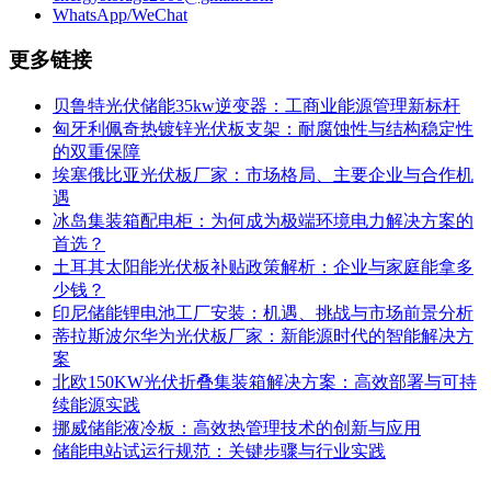
WhatsApp/WeChat
更多链接
贝鲁特光伏储能35kw逆变器：工商业能源管理新标杆
匈牙利佩奇热镀锌光伏板支架：耐腐蚀性与结构稳定性
的双重保障
埃塞俄比亚光伏板厂家：市场格局、主要企业与合作机
遇
冰岛集装箱配电柜：为何成为极端环境电力解决方案的
首选？
土耳其太阳能光伏板补贴政策解析：企业与家庭能拿多
少钱？
印尼储能锂电池工厂安装：机遇、挑战与市场前景分析
蒂拉斯波尔华为光伏板厂家：新能源时代的智能解决方
案
北欧150KW光伏折叠集装箱解决方案：高效部署与可持
续能源实践
挪威储能液冷板：高效热管理技术的创新与应用
储能电站试运行规范：关键步骤与行业实践