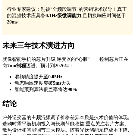
行业专家建议：别被"全频段调节"的营销话术误导！真正
的混频技术应具备
0.1Hz级微调能力
,且切换响应时间低于
20ms
。
未来三年技术演进方向
就像智能手机的芯片升级,逆变器的"心脏"——控制芯片正在
向
7nm制程
迈进。预计到2026年：
混频精度提升至
0.05Hz
动态响应速度突破
5ms
大关
智能预判算法覆盖率将达
90%
结论
户外逆变器的主频混频调节价格差异本质是技术价值的体现。
选购时需平衡初期投入与长期节能收益,重点关注芯片方案、
散热设计和智能调节三大模块。随着光伏储能系统成本下降,