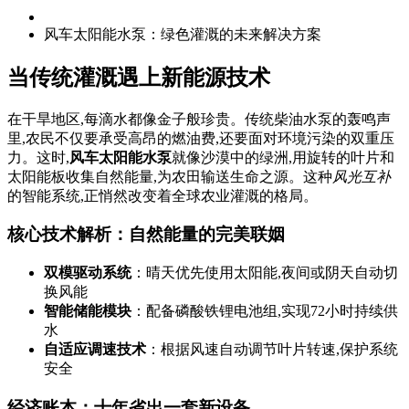
风车太阳能水泵：绿色灌溉的未来解决方案
当传统灌溉遇上新能源技术
在干旱地区,每滴水都像金子般珍贵。传统柴油水泵的轰鸣声
里,农民不仅要承受高昂的燃油费,还要面对环境污染的双重压
力。这时,
风车太阳能水泵
就像沙漠中的绿洲,用旋转的叶片和
太阳能板收集自然能量,为农田输送生命之源。这种
风光互补
的智能系统,正悄然改变着全球农业灌溉的格局。
核心技术解析：自然能量的完美联姻
双模驱动系统
：晴天优先使用太阳能,夜间或阴天自动切
换风能
智能储能模块
：配备磷酸铁锂电池组,实现72小时持续供
水
自适应调速技术
：根据风速自动调节叶片转速,保护系统
安全
经济账本：十年省出一套新设备