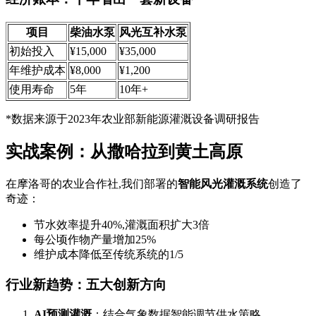
项目
柴油水泵
风光互补水泵
初始投入
¥15,000
¥35,000
年维护成本
¥8,000
¥1,200
使用寿命
5年
10年+
*数据来源于2023年农业部新能源灌溉设备调研报告
实战案例：从撒哈拉到黄土高原
在摩洛哥的农业合作社,我们部署的
智能风光灌溉系统
创造了
奇迹：
节水效率提升40%,灌溉面积扩大3倍
每公顷作物产量增加25%
维护成本降低至传统系统的1/5
行业新趋势：五大创新方向
AI预测灌溉
：结合气象数据智能调节供水策略