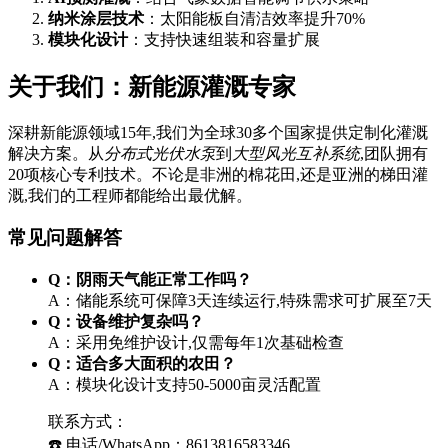
纳米涂层技术
：太阳能板自清洁效率提升70%
模块化设计
：支持快速组装和容量扩展
关于我们：新能源灌溉专家
深耕新能源领域15年,我们为全球30多个国家提供定制化灌溉
解决方案。从
分布式光伏水泵
到
大型风光互补系统
,团队拥有
20项核心专利技术。不论是非洲的棉花田,还是亚洲的梯田灌
溉,我们的工程师都能给出最优解。
常见问题解答
Q：阴雨天气能正常工作吗？
A：储能系统可保障3天连续运行,特殊需求可扩展至7天
Q：设备维护复杂吗？
A：采用免维护设计,仅需每年1次基础检查
Q：适合多大面积的农田？
A：模块化设计支持50-5000亩灵活配置
联系方式：
☎️ 电话/WhatsApp：8613816583346