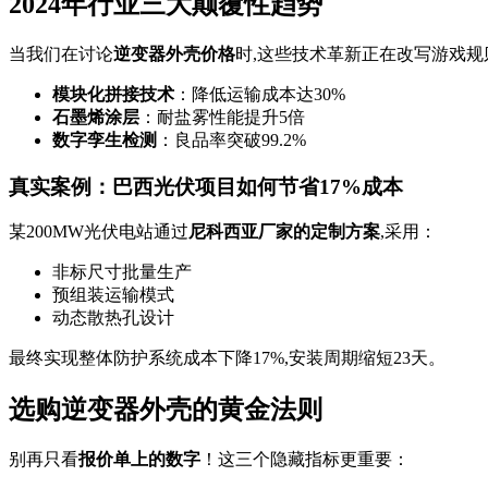
2024年行业三大颠覆性趋势
当我们在讨论
逆变器外壳价格
时,这些技术革新正在改写游戏规
模块化拼接技术
：降低运输成本达30%
石墨烯涂层
：耐盐雾性能提升5倍
数字孪生检测
：良品率突破99.2%
真实案例：巴西光伏项目如何节省17%成本
某200MW光伏电站通过
尼科西亚厂家的定制方案
,采用：
非标尺寸批量生产
预组装运输模式
动态散热孔设计
最终实现整体防护系统成本下降17%,安装周期缩短23天。
选购逆变器外壳的黄金法则
别再只看
报价单上的数字
！这三个隐藏指标更重要：