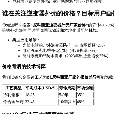
尼科西亚逆变器外壳厂家价格解析与行业趋势洞察
谁在关注逆变器外壳的价格？目标用户画
你知道吗？搜索
"尼科西亚逆变器外壳厂家价格"
的群体中,7
采购外壳组件,同时面临国际物流和本地化适配的挑战。
典型应用场景：
光伏电站的户外逆变器防护（占市场份额42%）
电动汽车充电桩外壳定制（年增长率28%）
储能系统IP65防水需求（2023年出货量增长37%）
价格背后的技术博弈
我们以铝合金压铸工艺为例,
尼科西亚厂家的报价差异
可能隐藏
工艺类型
平均成本(USD/件)
寿命周期
市场份额
冷轧钢板
18-25
5-8年
35%
铝合金压铸
32-45
10年以上
48%