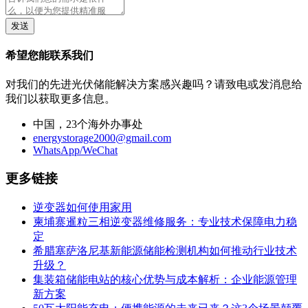
发送
希望您能联系我们
对我们的先进光伏储能解决方案感兴趣吗？请致电或发消息给
我们以获取更多信息。
中国，23个海外办事处
energystorage2000@gmail.com
WhatsApp/WeChat
更多链接
逆变器如何使用家用
柬埔寨暹粒三相逆变器维修服务：专业技术保障电力稳
定
希腊塞萨洛尼基新能源储能检测机构如何推动行业技术
升级？
集装箱储能电站的核心优势与成本解析：企业能源管理
新方案