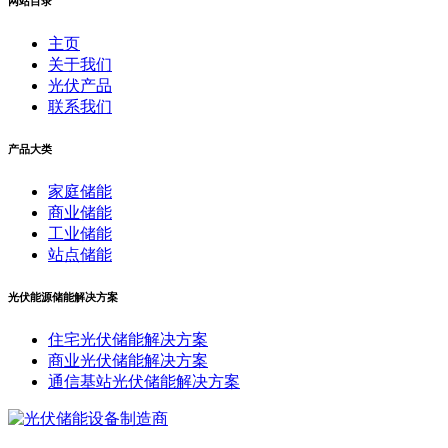
网站目录
主页
关于我们
光伏产品
联系我们
产品大类
家庭储能
商业储能
工业储能
站点储能
光伏能源储能解决方案
住宅光伏储能解决方案
商业光伏储能解决方案
通信基站光伏储能解决方案