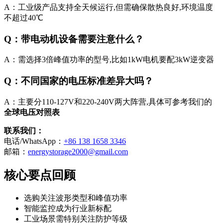
A：工业级产品支持全天候运行,但需确保散热良好,环境温度
不超过40℃
Q：带电动机设备需要注意什么？
A：需选择3倍峰值功率的型号,比如1kW电机要配3kW逆变器
Q：不同国家的电压标准差异大吗？
A：主要分110-127V和220-240V两大阵营,具体可参考我们的
全球电压对照表
联系我们：
电话/WhatsApp：
+86 138 1658 3346
邮箱：
energystorage2000@gmail.com
核心要点回顾
选购关注波形类型和峰值功率
智能监控成为行业新标配
工业场景需特别关注防护等级