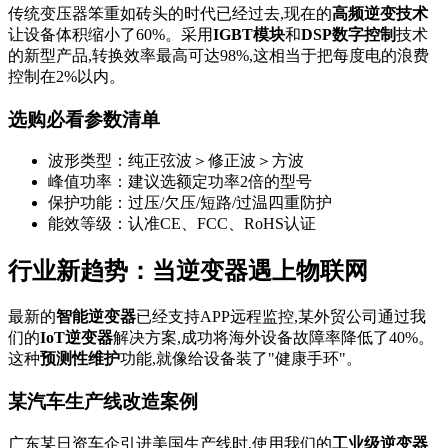
传统变压器笨重如砖头的时代已经过去,现在的
高频逆变技术
让设备体积缩小了60%。采用
IGBT模块
和
DSP数字控制
技术
的新型产品,转换效率最高可达98%,这相当于把每度电的浪费
控制在2%以内。
选购必看参数清单
波形类型：纯正弦波＞修正波＞方波
峰值功率：建议选额定功率2倍的型号
保护功能：过压/欠压/短路/过温四重防护
能效等级：认准CE、FCC、RoHS认证
行业新趋势：当逆变器遇上物联网
最新的
智能逆变器
已经支持APP远程监控,某外贸公司通过我
们的
IoT逆变器
解决方案,成功将海外设备故障率降低了40%。
这种
预测性维护
功能,就像给设备装了"健康手环"。
某汽车生产线改造案例
广东某日资车企引进美国生产线时,使用我们的
工业级逆变器