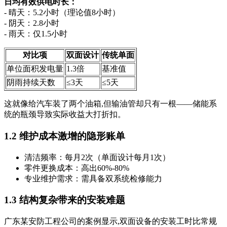
日均有效供电时长：
- 晴天：5.2小时（理论值8小时）
- 阴天：2.8小时
- 雨天：仅1.5小时
对比项
双面设计
传统单面
单位面积发电量
1.3倍
基准值
阴雨持续天数
≤3天
≤5天
这就像给汽车装了两个油箱,但输油管却只有一根——储能系
统的瓶颈导致实际收益大打折扣。
1.2 维护成本激增的隐形账单
清洁频率：每月2次（单面设计每月1次）
零件更换成本：高出60%-80%
专业维护需求：需具备双系统检修能力
1.3 结构复杂带来的安装难题
广东某安防工程公司的案例显示,双面设备的安装工时比常规