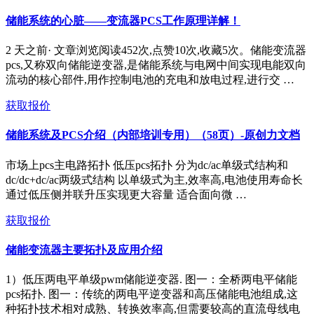
储能系统的心脏——变流器PCS工作原理详解！
2 天之前· 文章浏览阅读452次,点赞10次,收藏5次。储能变流器
pcs,又称双向储能逆变器,是储能系统与电网中间实现电能双向
流动的核心部件,用作控制电池的充电和放电过程,进行交 …
获取报价
储能系统及PCS介绍（内部培训专用）（58页）-原创力文档
市场上pcs主电路拓扑 低压pcs拓扑 分为dc/ac单级式结构和
dc/dc+dc/ac两级式结构 以单级式为主,效率高,电池使用寿命长
通过低压侧并联升压实现更大容量 适合面向微 …
获取报价
储能变流器主要拓扑及应用介绍
1）低压两电平单级pwm储能逆变器. 图一：全桥两电平储能
pcs拓扑. 图一：传统的两电平逆变器和高压储能电池组成,这
种拓扑技术相对成熟、转换效率高,但需要较高的直流母线电