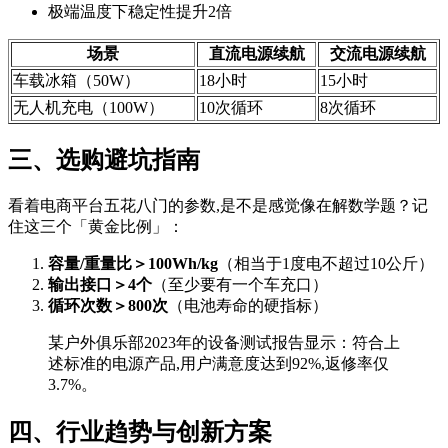
极端温度下稳定性提升2倍
场景
直流电源续航
交流电源续航
车载冰箱（50W）
18小时
15小时
无人机充电（100W）
10次循环
8次循环
三、选购避坑指南
看着电商平台五花八门的参数,是不是感觉像在解数学题？记
住这三个「黄金比例」：
容量/重量比＞100Wh/kg
（相当于1度电不超过10公斤）
输出接口＞4个
（至少要有一个车充口）
循环次数＞800次
（电池寿命的硬指标）
某户外俱乐部2023年的设备测试报告显示：符合上
述标准的电源产品,用户满意度达到92%,返修率仅
3.7%。
四、行业趋势与创新方案