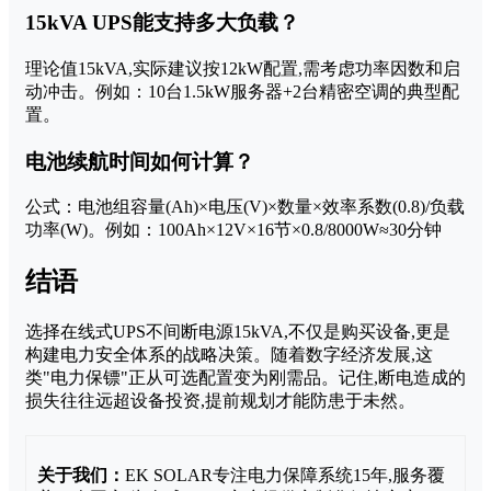
15kVA UPS能支持多大负载？
理论值15kVA,实际建议按12kW配置,需考虑功率因数和启
动冲击。例如：10台1.5kW服务器+2台精密空调的典型配
置。
电池续航时间如何计算？
公式：电池组容量(Ah)×电压(V)×数量×效率系数(0.8)/负载
功率(W)。例如：100Ah×12V×16节×0.8/8000W≈30分钟
结语
选择在线式UPS不间断电源15kVA,不仅是购买设备,更是
构建电力安全体系的战略决策。随着数字经济发展,这
类"电力保镖"正从可选配置变为刚需品。记住,断电造成的
损失往往远超设备投资,提前规划才能防患于未然。
关于我们：
EK SOLAR专注电力保障系统15年,服务覆