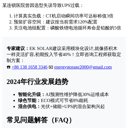
某连锁医院曾因选型失误导致UPS过载：
计算真实负载：CT机启动瞬间功率可达标称值3倍
预留扩容空间：建议按当前需求120%配置
关注电池组配置：磷酸铁锂电池循环寿命是铅酸的5倍
专家建议：
EK SOLAR建议采用模块化设计,就像搭积木
一样灵活扩容,初期投入节省40%！立即咨询工程师获取定
制方案：
☎️
+86 138 1658 3346
📧
energystorage2000@gmail.com
2024年行业发展趋势
智能化升级：
AI预测性维护降低30%运维成本
绿色节能：
ECO模式可节省8%能耗
混合供电：
光伏+储能+UPS的混合架构兴起
常见问题解答（FAQ）