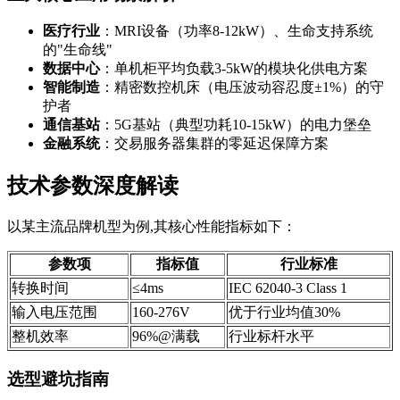
医疗行业
：MRI设备（功率8-12kW）、生命支持系统
的"生命线"
数据中心
：单机柜平均负载3-5kW的模块化供电方案
智能制造
：精密数控机床（电压波动容忍度±1%）的守
护者
通信基站
：5G基站（典型功耗10-15kW）的电力堡垒
金融系统
：交易服务器集群的零延迟保障方案
技术参数深度解读
以某主流品牌机型为例,其核心性能指标如下：
参数项
指标值
行业标准
转换时间
≤4ms
IEC 62040-3 Class 1
输入电压范围
160-276V
优于行业均值30%
整机效率
96%@满载
行业标杆水平
选型避坑指南