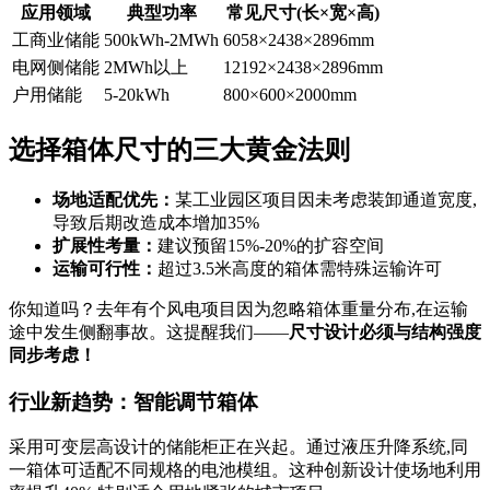
应用领域
典型功率
常见尺寸(长×宽×高)
工商业储能
500kWh-2MWh
6058×2438×2896mm
电网侧储能
2MWh以上
12192×2438×2896mm
户用储能
5-20kWh
800×600×2000mm
选择箱体尺寸的三大黄金法则
场地适配优先：
某工业园区项目因未考虑装卸通道宽度,
导致后期改造成本增加35%
扩展性考量：
建议预留15%-20%的扩容空间
运输可行性：
超过3.5米高度的箱体需特殊运输许可
你知道吗？去年有个风电项目因为忽略箱体重量分布,在运输
途中发生侧翻事故。这提醒我们——
尺寸设计必须与结构强度
同步考虑！
行业新趋势：智能调节箱体
采用可变层高设计的储能柜正在兴起。通过液压升降系统,同
一箱体可适配不同规格的电池模组。这种创新设计使场地利用