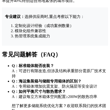
率提升40%,特别适合用地紧张的城市项目。
专业建议：
选择供应商时,重点考察以下能力：
定制化设计经验（成功案例数量）
模块化组件兼容性
热管理系统集成能力
常见问题解答（FAQ）
Q：标准箱体能否改装？
A：可进行有限改造,但涉及结构承重部分需原厂技术支
持
Q：海运集装箱与储能专用箱体的区别？
A：专用箱体增加抗震支架、防火隔层等安全设计
Q：如何平衡尺寸与散热需求？
A：建议每立方米箱体空间配置≥200W的散热功率
想了解更多储能系统优化方案？欢迎联系我们的技术团