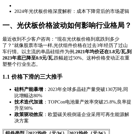
2024年光伏板价格深度解析：成本下降背后的市场逻辑
一、光伏板价格波动如何影响行业格局？
最近收到不少客户咨询："现在光伏板价格到底跌到多少
了？"就像股票市场一样,光伏组件价格在过去3年经历了过山
车行情。以主流的单晶硅组件为例,
2021年均价还在1.8元/瓦,到
2023年底已降至0.9元/瓦
,跌幅超过50%。这种价格变动正在重
塑整个行业生态。
1.1 价格下滑的三大推手
硅料产能暴增
：2023年全球多晶硅产量突破130万吨,同
比增幅达80%
技术迭代加速
：TOPCon电池量产效率突破25.8%,良率提
升至98%
政策驱动效应
：欧盟碳关税倒逼企业采用可再生能源解
决方案
组件类型
2022均价（元/W）
2023均价（元/W）