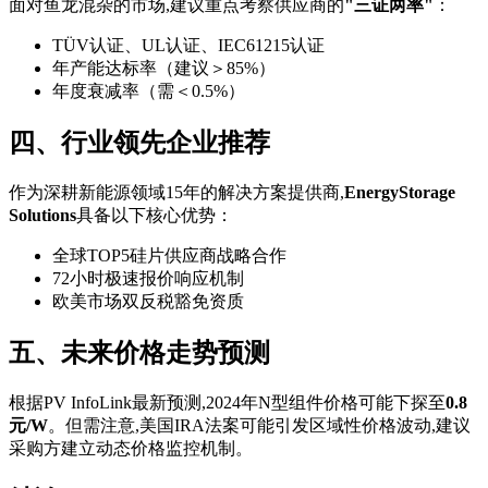
面对鱼龙混杂的市场,建议重点考察供应商的
"三证两率"
：
TÜV认证、UL认证、IEC61215认证
年产能达标率（建议＞85%）
年度衰减率（需＜0.5%）
四、行业领先企业推荐
作为深耕新能源领域15年的解决方案提供商,
EnergyStorage
Solutions
具备以下核心优势：
全球TOP5硅片供应商战略合作
72小时极速报价响应机制
欧美市场双反税豁免资质
五、未来价格走势预测
根据PV InfoLink最新预测,2024年N型组件价格可能下探至
0.8
元/W
。但需注意,美国IRA法案可能引发区域性价格波动,建议
采购方建立动态价格监控机制。