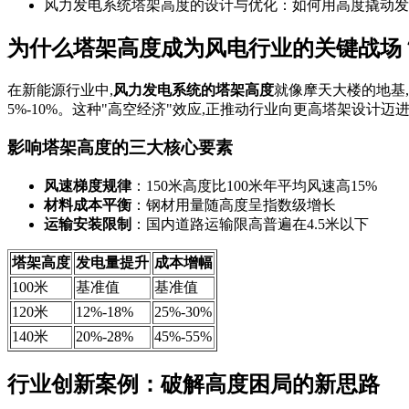
风力发电系统塔架高度的设计与优化：如何用高度撬动发
为什么塔架高度成为风电行业的关键战场
在新能源行业中,
风力发电系统的塔架高度
就像摩天大楼的地基,
5%-10%。这种"高空经济"效应,正推动行业向更高塔架设计迈
影响塔架高度的三大核心要素
风速梯度规律
：150米高度比100米年平均风速高15%
材料成本平衡
：钢材用量随高度呈指数级增长
运输安装限制
：国内道路运输限高普遍在4.5米以下
塔架高度
发电量提升
成本增幅
100米
基准值
基准值
120米
12%-18%
25%-30%
140米
20%-28%
45%-55%
行业创新案例：破解高度困局的新思路