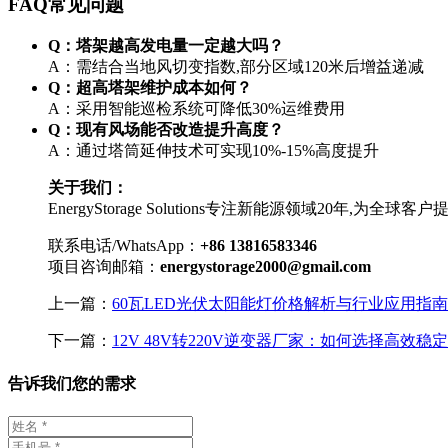
FAQ常见问题
Q：塔架越高发电量一定越大吗？
A：需结合当地风切变指数,部分区域120米后增益递减
Q：超高塔架维护成本如何？
A：采用智能巡检系统可降低30%运维费用
Q：现有风场能否改造提升高度？
A：通过塔筒延伸技术可实现10%-15%高度提升
关于我们：
EnergyStorage Solutions专注新能源领域2
联系电话/WhatsApp：
+86 13816583346
项目咨询邮箱：
energystorage2000@gmail.com
上一篇：
60瓦LED光伏太阳能灯价格解析与行业应用指南
下一篇：
12V 48V转220V逆变器厂家：如何选择高效
告诉我们您的需求