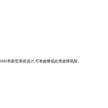
MS和新型系统设计,可有效降低此类故障风险。