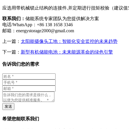
应选用带机械锁止结构的连接件,并定期进行扭矩校验（建议值5-
联系我们：
储能系统专家团队为您提供解决方案
电话/WhatsApp：+86 138 1658 3346
邮箱：
energystorage2000@gmail.com
上一篇：
太阳能摄像头工地：智能化安全监控的未来趋势
下一篇：
新型有机储能电池：未来能源革命的绿色引擎
告诉我们您的需求
发送
希望您能联系我们