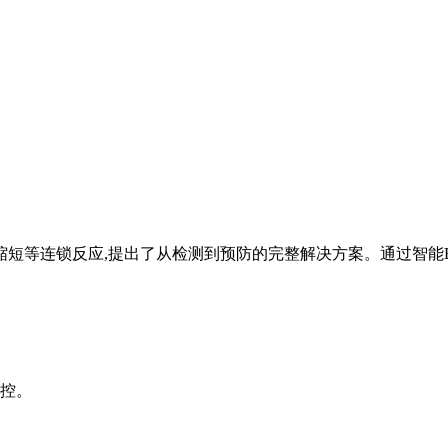
缩短等连锁反应,提出了从检测到预防的完整解决方案。通过智能B
失控。