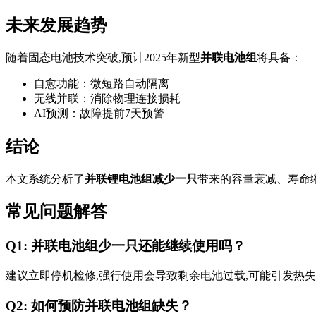
未来发展趋势
随着固态电池技术突破,预计2025年新型
并联电池组
将具备：
自愈功能：微短路自动隔离
无线并联：消除物理连接损耗
AI预测：故障提前7天预警
结论
本文系统分析了
并联锂电池组减少一只
带来的容量衰减、寿命
常见问题解答
Q1: 并联电池组少一只还能继续使用吗？
建议立即停机检修,强行使用会导致剩余电池过载,可能引发热
Q2: 如何预防并联电池组缺失？