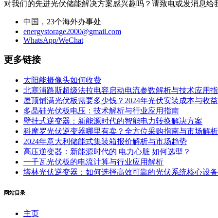
对我们的先进光伏储能解决方案感兴趣吗？请致电或发消息给
中国，23个海外办事处
energystorage2000@gmail.com
WhatsApp/WeChat
更多链接
太阳能摄像头如何收费
北塞浦路斯超级法拉电容启动电流参数解析与技术应用指
屋顶铺满光伏板需要多少钱？2024年光伏安装成本与收
多晶硅光伏板电压：技术解析与行业应用指南
壁挂式逆变器：新能源时代的智能电力转换解决方案
科摩罗光伏逆变器哪里有卖？全方位采购指南与市场解析
2024年意大利储能式集装箱报价解析与市场趋势
高压逆变器：新能源时代的 电力心脏 如何选型？
一千瓦光伏板的电流计算与行业应用解析
塔林光伏逆变器：如何选择高效可靠的光伏系统核心设备
网站目录
主页