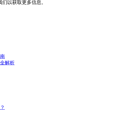
我们以获取更多信息。
南
益全解析
？