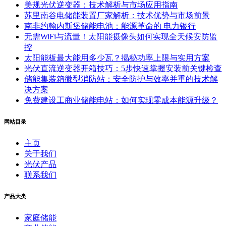
美规光伏逆变器：技术解析与市场应用指南
苏里南谷电储能装置厂家解析：技术优势与市场前景
南非约翰内斯堡储能电池：能源革命的 电力银行
无需WiFi与流量！太阳能摄像头如何实现全天候安防监
控
太阳能板最大能用多少瓦？揭秘功率上限与实用方案
光伏直流逆变器开箱技巧：5步快速掌握安装前关键检查
储能集装箱微型消防站：安全防护与效率并重的技术解
决方案
免费建设工商业储能电站：如何实现零成本能源升级？
网站目录
主页
关于我们
光伏产品
联系我们
产品大类
家庭储能