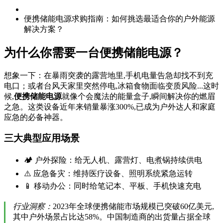
便携储能电源求购指南：如何挑选最适合你的户外能源
解决方案？
为什么你需要一台便携储能电源？
想象一下：在暴雨突袭的露营地里,手机电量告急却找不到充
电口；或者台风天家里突然停电,冰箱食物面临变质风险...这时
候,
便携储能电源
就像个会魔法的能量盒子,瞬间解决你的燃眉
之急。这类设备近年来销量暴涨300%,已成为户外达人和家庭
应急的必备神器。
三大典型应用场景
🏕️ 户外探险：给无人机、露营灯、电煮锅持续供电
⚠️ 应急备灾：维持医疗设备、照明系统紧急运转
📱 移动办公：同时给笔记本、平板、手机快速充电
行业洞察：
2023年全球便携储能市场规模已突破60亿美元,
其中户外场景占比达58%。中国制造商的出货量占据全球