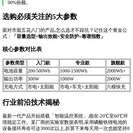
90%份额。
选购必须关注的5大参数
面对市面五花八门的产品,怎么选才不踩坑？记住这个黄金公
式：
「容量选型×输出效能×安全防护=靠谱指数」
核心参数对比表
参数类型
入门款
专业款
旗舰款
电池容量
200-500Wh
1000-1500Wh
2000Wh+
输出功率
300W
1000W
2000W
充电方式
市电+太阳能
市电+车充+太阳能
六模快充
行业前沿技术揭秘
最新一代产品开始搭载「智能温控系统」,能在-20℃至60℃环
境稳定工作。某厂商的实验室数据表明,采用磷酸铁锂电池的
设备循环寿命可达3000次以上,折算下来每天用一次也能坚持8