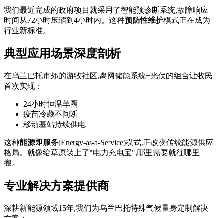
我们最近完成的政府项目就采用了智能预诊断系统,故障响应
时间从72小时压缩到4小时内。这种
预防性维护
模式正在成为
行业新标准。
典型应用场景深度剖析
在乌兰巴托市郊的游牧社区,离网储能系统+光伏的组合让牧民
首次实现：
24小时恒温羊圈
疫苗冷藏不间断
移动基站持续供电
这种
能源即服务
(Energy-as-a-Service)模式,正改变传统能源供应
格局。就像给草原装上了"电力充电宝",哪里需要就往哪里
搬。
专业解决方案提供商
深耕新能源领域15年,我们为乌兰巴托特殊气候量身定制解决