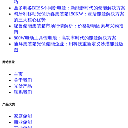
巧
圣多明各BESS不间断电源：新能源时代的储能解决方案
匈牙利移动光伏折叠集装箱150KW：灵活能源解决方案
的三大核心优势
秘鲁储能集装箱市场行情解析：价格影响因素与采购指
南
800W电动工具锂电池：高功率时代的能源解决方案
迪拜集装箱光伏储能企业：用科技重新定义沙漠能源版
图
网站目录
主页
关于我们
光伏产品
联系我们
产品大类
家庭储能
商业储能