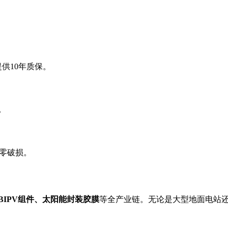
并提供10年质保。
。
运零破损。
BIPV组件、太阳能封装胶膜
等全产业链。无论是大型地面电站还