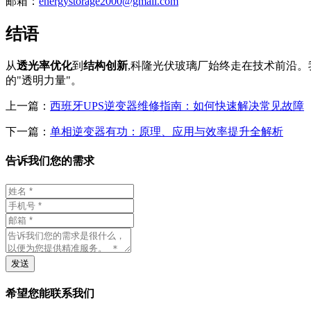
邮箱：
energystorage2000@gmail.com
结语
从
透光率优化
到
结构创新
,科隆光伏玻璃厂始终走在技术前沿。
的"透明力量"。
上一篇：
西班牙UPS逆变器维修指南：如何快速解决常见故障
下一篇：
单相逆变器有功：原理、应用与效率提升全解析
告诉我们您的需求
发送
希望您能联系我们