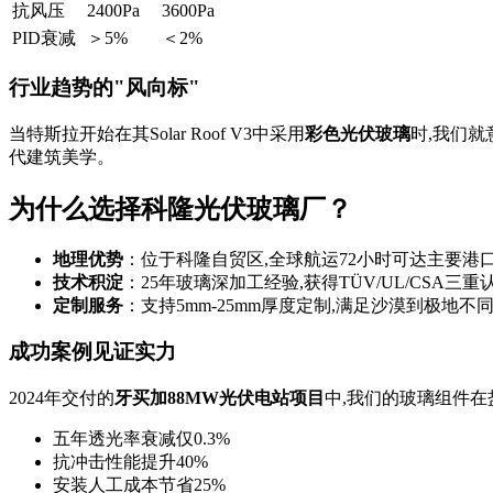
抗风压
2400Pa
3600Pa
PID衰减
＞5%
＜2%
行业趋势的"风向标"
当特斯拉开始在其Solar Roof V3中采用
彩色光伏玻璃
时,我们就
代建筑美学。
为什么选择科隆光伏玻璃厂？
地理优势
：位于科隆自贸区,全球航运72小时可达主要港
技术积淀
：25年玻璃深加工经验,获得TÜV/UL/CSA三重
定制服务
：支持5mm-25mm厚度定制,满足沙漠到极地不
成功案例见证实力
2024年交付的
牙买加88MW光伏电站项目
中,我们的玻璃组件
五年透光率衰减仅0.3%
抗冲击性能提升40%
安装人工成本节省25%