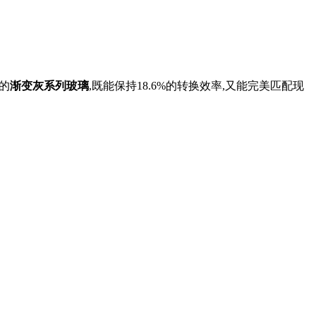
的
渐变灰系列玻璃
,既能保持18.6%的转换效率,又能完美匹配现