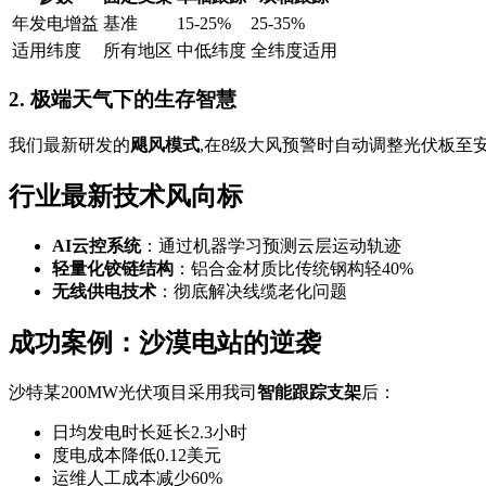
年发电增益
基准
15-25%
25-35%
适用纬度
所有地区
中低纬度
全纬度适用
2. 极端天气下的生存智慧
我们最新研发的
飓风模式
,在8级大风预警时自动调整光伏板至安
行业最新技术风向标
AI云控系统
：通过机器学习预测云层运动轨迹
轻量化铰链结构
：铝合金材质比传统钢构轻40%
无线供电技术
：彻底解决线缆老化问题
成功案例：沙漠电站的逆袭
沙特某200MW光伏项目采用我司
智能跟踪支架
后：
日均发电时长延长2.3小时
度电成本降低0.12美元
运维人工成本减少60%