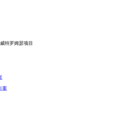
挪威特罗姆瑟项目
案
方案