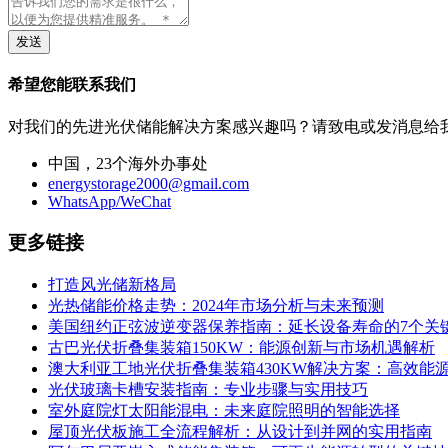
发送
希望您能联系我们
对我们的先进光伏储能解决方案感兴趣吗？请致电或发消息给
中国，23个海外办事处
energystorage2000@gmail.com
WhatsApp/WeChat
更多链接
打造风光储新格局
光热储能价格走势：2024年市场分析与未来预测
美国纽约正弦波逆变器保养指南：延长设备寿命的7个关
古巴光伏折叠集装箱150KW：能源创新与市场机遇解析
澳大利亚工地光伏折叠集装箱430KW解决方案：高效能
光伏玻璃卡槽安装指南：专业步骤与实用技巧
室外庭院灯太阳能混电：未来庭院照明的智能选择
屋顶光伏板施工全流程解析：从设计到并网的实用指南