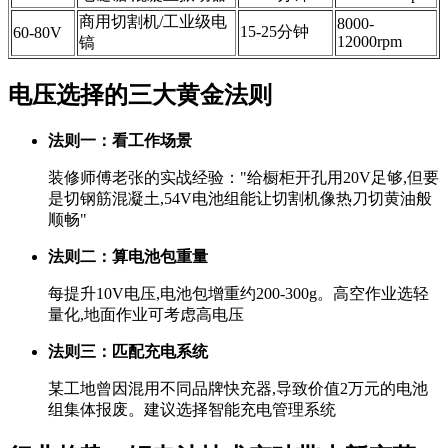
商用切割机/工业级电
8000-
15-25分钟
60-80V
12000rpm
镐
电压选择的三大黄金法则
法则一：看工作场景
装修师傅老张的实战经验："给橱柜开孔用20V足够,但要
是切钢筋混凝土,54V电池组能让切割机像热刀切黄油般
顺畅"
法则二：算电池包重量
每提升10V电压,电池包增重约200-300g。高空作业选轻
量化,地面作业可考虑高电压
法则三：匹配充电系统
某工地曾因混用不同品牌快充器,导致价值2万元的电池
组集体报废。建议选择智能充电管理系统