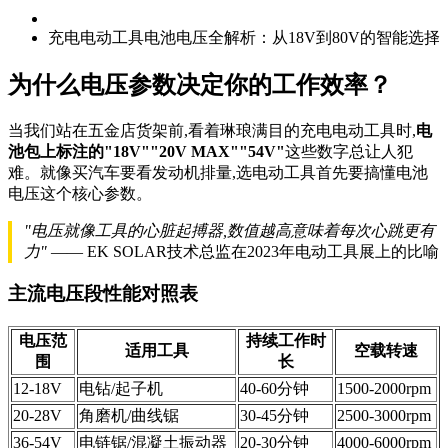
充电电动工具电池电压全解析：从18V到80V的智能选择
为什么电压参数决定你的工作效率？
当我们站在五金店货架前,看着琳琅满目的充电电动工具时,
电
池包上标注的"18V""20V MAX""54V"
这些数字总让人犯
难。就像买汽车要看发动机排量,选电动工具首先要搞懂电池
电压这个核心参数。
"电压就像工具的心脏起搏器,数值越高意味着每次心跳更有
力"
—— EK SOLAR技术总监在2023年电动工具展上的比喻
主流电压段性能对照表
电压范
持续工作时
适用工具
空载转速
围
长
12-18V
电钻/起子机
40-60分钟
1500-2000rpm
20-28V
角磨机/曲线锯
30-45分钟
2500-3000rpm
36-54V
电链锯/混凝土振动器
20-30分钟
4000-6000rpm