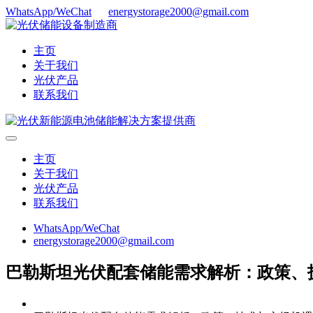
WhatsApp/WeChat
energystorage2000@gmail.com
主页
关于我们
光伏产品
联系我们
主页
关于我们
光伏产品
联系我们
WhatsApp/WeChat
energystorage2000@gmail.com
巴勒斯坦光伏配套储能需求解析：政策、