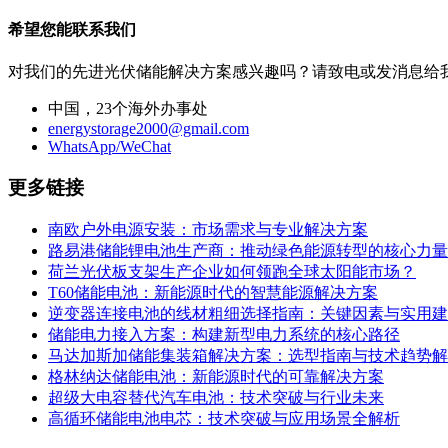
希望您能联系我们
对我们的先进光伏储能解决方案感兴趣吗？请致电或发消息给
中国，23个海外办事处
energystorage2000@gmail.com
WhatsApp/WeChat
更多链接
南欧户外电源安装：市场需求与专业解决方案
路易港储能锂电池生产商：推动绿色能源转型的核心力量
荷兰光伏板支架生产企业如何领跑全球太阳能市场？
T60储能电池：新能源时代的智慧能源解决方案
逆变器连接电池的线材粗细选择指南：关键因素与实用建
储能电力接入方案：构建新型电力系统的核心路径
马达加斯加储能集装箱解决方案：选型指南与技术趋势解
格林纳达储能电池：新能源时代的可靠解决方案
超级大电容替代汽车电池：技术突破与行业未来
高循环储能电池电芯：技术突破与应用场景全解析