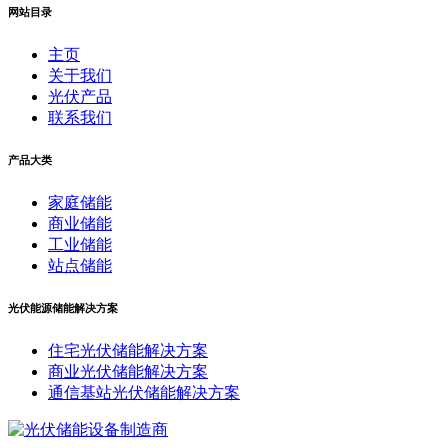
网站目录
主页
关于我们
光伏产品
联系我们
产品大类
家庭储能
商业储能
工业储能
站点储能
光伏能源储能解决方案
住宅光伏储能解决方案
商业光伏储能解决方案
通信基站光伏储能解决方案