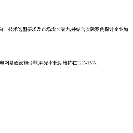
向、技术选型要求及市场增长潜力,并结合实际案例探讨企业如
电网基础设施薄弱,弃光率长期维持在12%-15%。