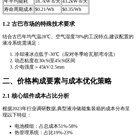
年平均能耗
18.7kW·h/天
43.2kW·h/天
寿命周期成本
$0.21/Wh
$0.35/Wh
1.2 古巴市场的特殊技术要求
结合古巴年均气温28℃、空气湿度78%的工况特点,建议配置的
液冷系统需满足：
冷却液冰点低于-30℃（应对冬季哈瓦那湾冷流）
动态粘度在30cSt至45cSt区间
介电强度＞45kV/2.5mm
二、价格构成要素与成本优化策略
2.1 核心组件成本占比分析
根据2023年行业调研数据,典型液冷储能集装箱的成本分布呈
现以下特征：
电池模组：占总成本51%-58%
热管理系统：占比19%-23%